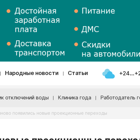
Народные новости
Статьи
+24...+
ик отключений воды
Клиника года
Работодатель г
ново появились новые проекционные переходы