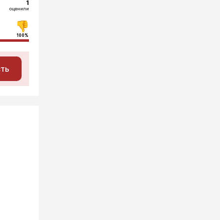
1
оценили
100%
сть