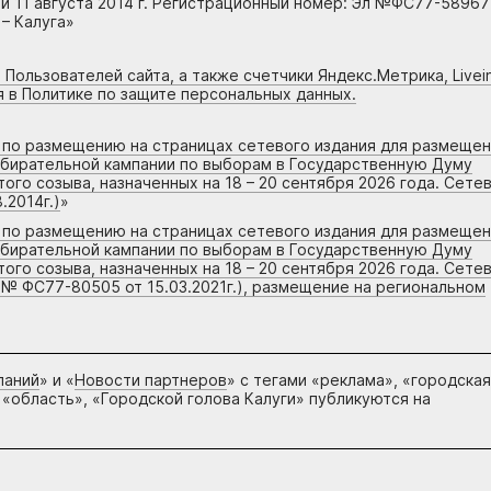
 11 августа 2014 г. Регистрационный номер: Эл №ФС77-58967
– Калуга»
 Пользователей сайта, а также счетчики Яндекс.Метрика, Livein
я в Политике по защите персональных данных.
г по размещению на страницах сетевого издания для размеще
збирательной кампании по выборам в Государственную Думу
го созыва, назначенных на 18 – 20 сентября 2026 года. Сете
.2014г.)
»
г по размещению на страницах сетевого издания для размеще
збирательной кампании по выборам в Государственную Думу
го созыва, назначенных на 18 – 20 сентября 2026 года. Сете
 № ФС77-80505 от 15.03.2021г.), размещение на региональном
паний
» и «
Новости партнеров
» с тегами «реклама», «городская
 «область», «Городской голова Калуги» публикуются на