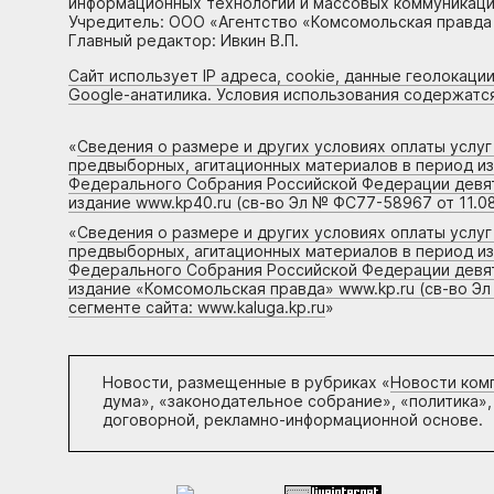
информационных технологий и массовых коммуникаций
Учредитель: ООО «Агентство «Комсомольская правда 
Главный редактор: Ивкин В.П.
Сайт использует IP адреса, cookie, данные геолокации
Google-анатилика. Условия использования содержатс
«
Сведения о размере и других условиях оплаты услу
предвыборных, агитационных материалов в период и
Федерального Собрания Российской Федерации девято
издание www.kp40.ru (св-во Эл № ФС77-58967 от 11.08
«
Сведения о размере и других условиях оплаты услу
предвыборных, агитационных материалов в период и
Федерального Собрания Российской Федерации девято
издание «Комсомольская правда» www.kp.ru (св-во Эл
сегменте сайта: www.kaluga.kp.ru
»
Новости, размещенные в рубриках «
Новости ком
дума», «законодательное собрание», «политика»,
договорной, рекламно-информационной основе.