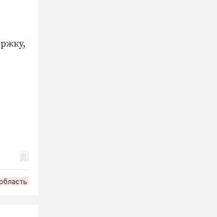
ержку,
 область