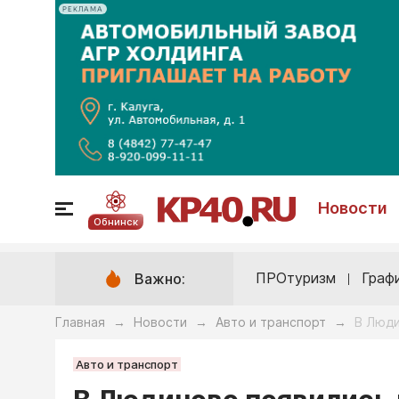
РЕКЛАМА
Новости
Обнинск
ПРОтуризм
Граф
Важно:
Главная
Новости
Авто и транспорт
В Люди
→
→
→
Авто и транспорт