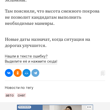
экзамены.
Интересное чтиво
Клиника года
Там пояснили, что высота снежного покрова
Бренд года
не позволит кандидатам выполнить
необходимые маневры.
Работодатель года
Новые даты назначат, когда ситуация на
дорогах улучшится.
Нашли в тексте ошибку?
Выделите её и нажмите сюда!
Новости по тегу
авто
снег
РЕКЛАМА