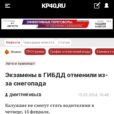
+20...+21 °С
РЕКЛАМА
Новости
Народные новости
Статьи
ПРОтуризм
График отключений воды
Клиника г
Важно:
РУБРИКИ
Авто и транспорт
Обнинск
Экзамены в ГИБДД отменили из-
Новости компаний
за снегопада
Статьи
Народные новости
ДМИТРИЙ ИВЬЕВ
15.02.2024, 10:48
Авто и транспорт
Калужане не смогут стать водителями в
Благоустройство
четверг, 15 февраля.