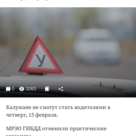
Криминал
Культура
Недвижимость и ЖКХ
Образование
Общество
Погода
Праздники
Происшествия
Спорт
Экономика и бизнес
0
3060
ПРОЕКТЫ
Калужане не смогут стать водителями в
Блоги
четверг, 15 февраля.
Издания
МРЭО ГИБДД отменили практические
Медиаперсона