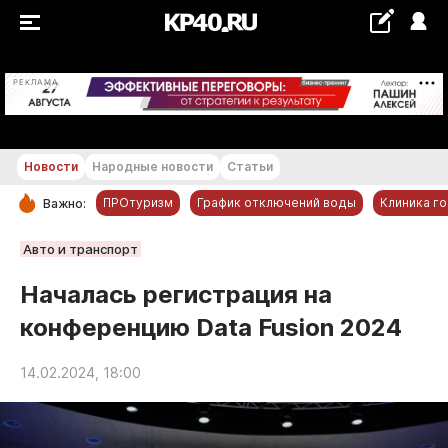
+16...+17 °С
РЕКЛАМА
Новости
Народные новости
Статьи
ПРОтуризм
График отключений воды
Клиника г
Важно:
РУБРИКИ
Авто и транспорт
Обнинск
Началась регистрация на
Новости компаний
конференцию Data Fusion 2024
Статьи
Народные новости
14.02.2024, 18:00
Авто и транспорт
Благоустройство