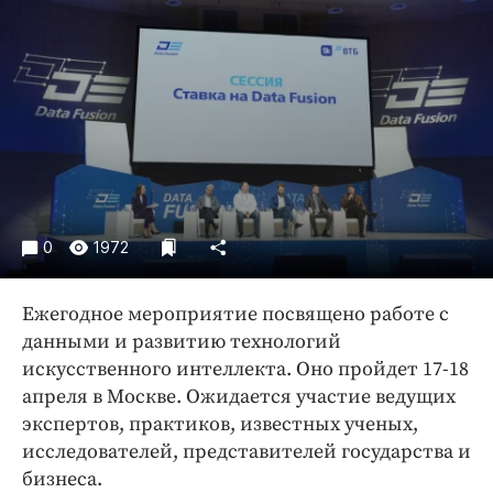
Криминал
Культура
Недвижимость и ЖКХ
Образование
Общество
Погода
Праздники
Происшествия
0
1972
Спорт
Экономика и бизнес
Ежегодное мероприятие посвящено работе с
данными и развитию технологий
ПРОЕКТЫ
искусственного интеллекта. Оно пройдет 17-18
апреля в Москве. Ожидается участие ведущих
Блоги
экспертов, практиков, известных ученых,
Издания
исследователей, представителей государства и
Медиаперсона
бизнеса.