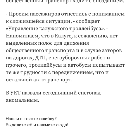
общественный транспорт ходит с опозданием.
Интересное чтиво
Клиника года
- Просим пассажиров отнестись с пониманием
Бренд года
к сложившейся ситуации, - сообщает
Работодатель года
«Управление калужского троллейбуса». -
Напоминаем, что в Калуге, к сожалению, нет
выделенных полос для движения
общественного транспорта и в случае заторов
на дорогах, ДТП, снегоуборочных работ и
прочего, троллейбусы и автобусы испытывают
те же трудности с передвижением, что и
остальной автотранспорт.
В УКТ назвали сегодняшний снегопад
аномальным.
Нашли в тексте ошибку?
Выделите её и нажмите сюда!