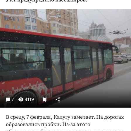
Криминал
Культура
Недвижимость и ЖКХ
Образование
Общество
Погода
Праздники
Происшествия
Спорт
Экономика и бизнес
ПРОЕКТЫ
7
4119
Блоги
Издания
В среду, 7 февраля, Калугу заметает. На дорогах
Медиаперсона
образовались пробки. Из-за этого