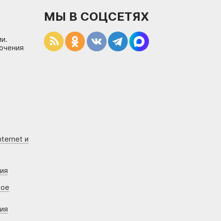
МЫ В СОЦСЕТЯХ
и.
лючения
ternet и
ния
вое
ния