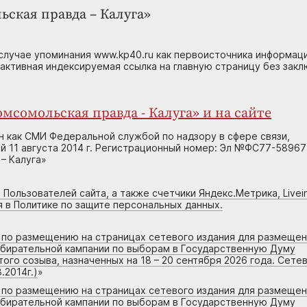
ьская правда – Калуга»
случае упоминания www.kp40.ru как первоисточника информаци
 активная индексируемая ссылка на главную страницу без зак
мсомольская правда - Калуга» и на сайте
н как СМИ Федеральной службой по надзору в сфере связи,
 11 августа 2014 г. Регистрационный номер: Эл №ФС77-58967
– Калуга»
 Пользователей сайта, а также счетчики Яндекс.Метрика, Livein
я в Политике по защите персональных данных.
г по размещению на страницах сетевого издания для размеще
збирательной кампании по выборам в Государственную Думу
го созыва, назначенных на 18 – 20 сентября 2026 года. Сете
.2014г.)
»
г по размещению на страницах сетевого издания для размеще
збирательной кампании по выборам в Государственную Думу