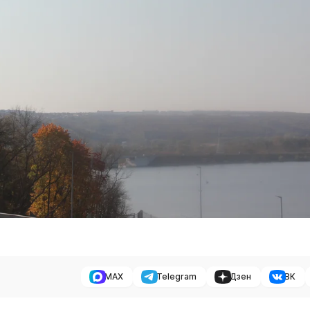
MAX
Telegram
Дзен
ВК