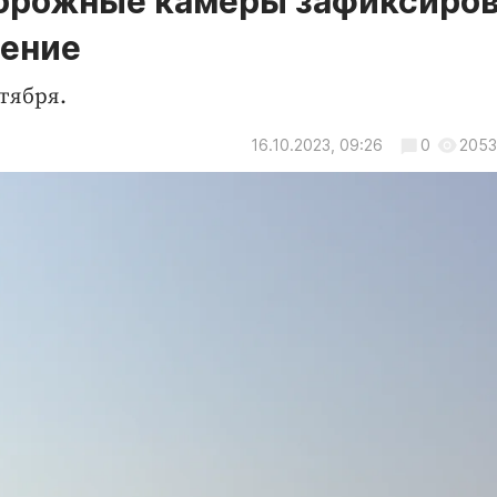
дорожные камеры зафиксиро
шение
тября.
16.10.2023, 09:26
0
2053