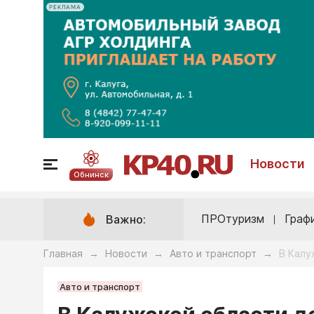
РЕКЛАМА
Новости
Обнинск
ПРОтуризм
Граф
Важно:
Главная
Новости
Авто и транспорт
В Калу
→
→
→
Авто и транспорт