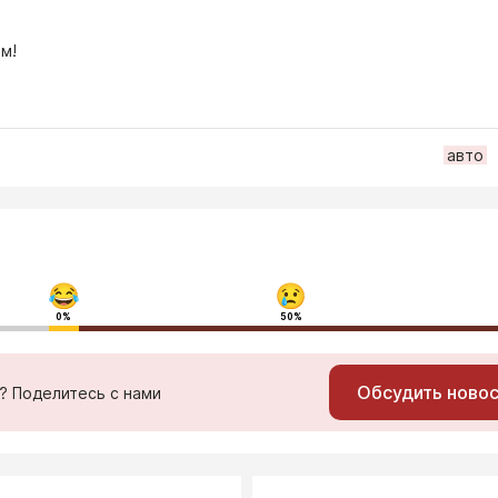
м!
авто
0%
50%
Обсудить ново
ь? Поделитесь с нами