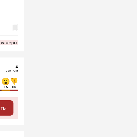
камеры
4
оценили
0%
0%
сть