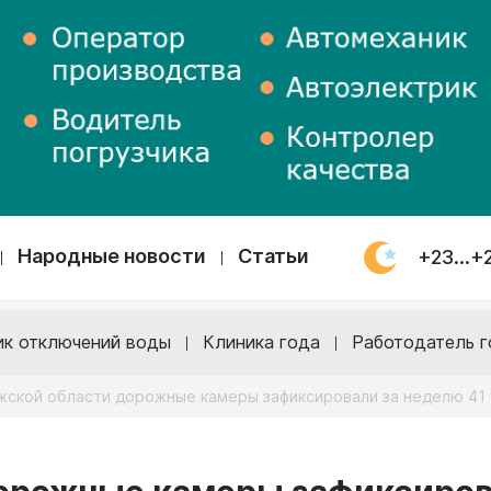
Народные новости
Статьи
+23...+
ик отключений воды
Клиника года
Работодатель г
жской области дорожные камеры зафиксировали за неделю 41