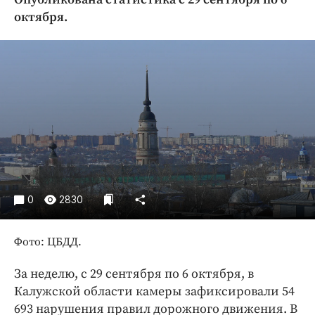
Криминал
октября.
Культура
Недвижимость и ЖКХ
Образование
Общество
Погода
Праздники
Происшествия
Спорт
Экономика и бизнес
0
2830
ПРОЕКТЫ
Фото: ЦБДД.
Блоги
За неделю, с 29 сентября по 6 октября, в
Издания
Калужской области камеры зафиксировали 54
Медиаперсона
693 нарушения правил дорожного движения. В