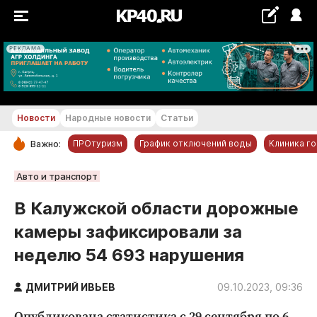
РЕКЛАМА
+29...+30 °С
Новости
Народные новости
Статьи
ПРОтуризм
График отключений воды
Клиника г
Важно:
РУБРИКИ
Авто и транспорт
Обнинск
В Калужской области дорожные
Новости компаний
камеры зафиксировали за
Статьи
неделю 54 693 нарушения
Народные новости
Авто и транспорт
ДМИТРИЙ ИВЬЕВ
09.10.2023, 09:36
Благоустройство
Опубликована статистика с 29 сентября по 6