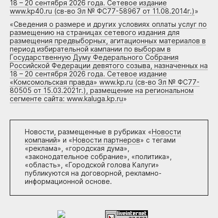
18 – 20 сентября 2026 года. Сетевое издание
www.kp40.ru (св-во Эл № ФС77-58967 от 11.08.2014г.)
»
«
Сведения о размере и других условиях оплаты услуг по
размещению на страницах сетевого издания для
размещения предвыборных, агитационных материалов в
период избирательной кампании по выборам в
Государственную Думу Федерального Собрания
Российской Федерации девятого созыва, назначенных на
18 – 20 сентября 2026 года. Сетевое издание
«Комсомольская правда» www.kp.ru (св-во Эл № ФС77-
80505 от 15.03.2021г.), размещение на региональном
сегменте сайта: www.kaluga.kp.ru
»
Новости, размещенные в рубриках «
Новости
компаний
» и «
Новости партнеров
» с тегами
«реклама», «городская дума»,
«законодательное собрание», «политика»,
«область», «Городской голова Калуги»
публикуются на договорной, рекламно-
информационной основе.