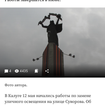
Криминал
Культура
Недвижимость и ЖКХ
Образование
Общество
Погода
Праздники
Происшествия
Спорт
Экономика и бизнес
4
4435
ПРОЕКТЫ
Фото автора.
Блоги
Издания
В Калуге 12 мая начались работы по замене
Медиаперсона
уличного освещения на улице Суворова. Об