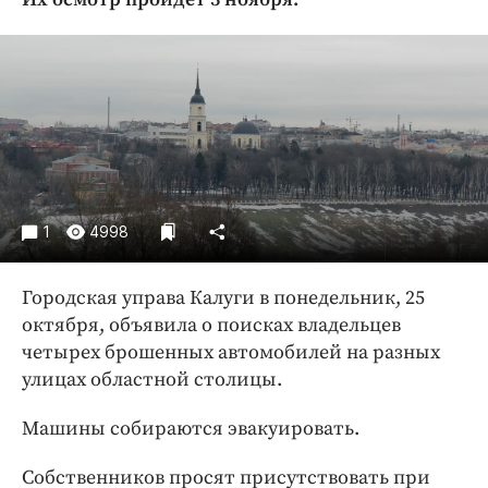
Криминал
Культура
Недвижимость и ЖКХ
Образование
Общество
Погода
Праздники
1
4998
Происшествия
Спорт
Городская управа Калуги в понедельник, 25
Экономика и бизнес
октября, объявила о поисках владельцев
четырех брошенных автомобилей на разных
ПРОЕКТЫ
улицах областной столицы.
Блоги
Машины собираются эвакуировать.
Издания
Медиаперсона
Собственников просят присутствовать при