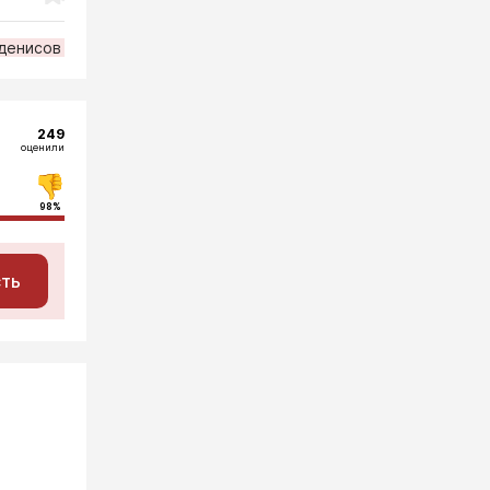
денисов
249
оценили
98%
сть