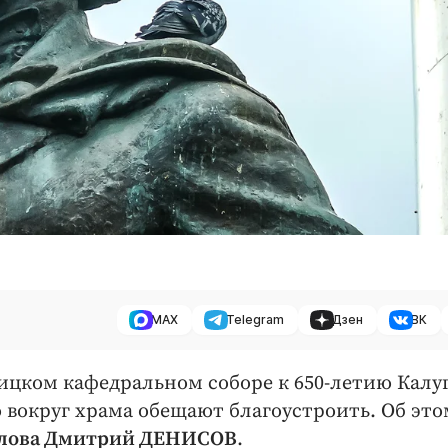
MAX
Telegram
Дзен
ВК
ицком кафедральном соборе к 650-летию Калу
 вокруг храма обещают благоустроить. Об это
олова Дмитрий ДЕНИСОВ
.