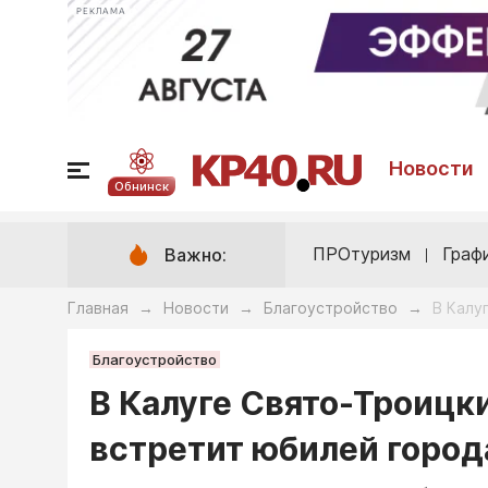
РЕКЛАМА
Новости
Обнинск
ПРОтуризм
Граф
Важно:
Главная
Новости
Благоустройство
В Калу
→
→
→
Благоустройство
В Калуге Свято-Троицк
встретит юбилей города