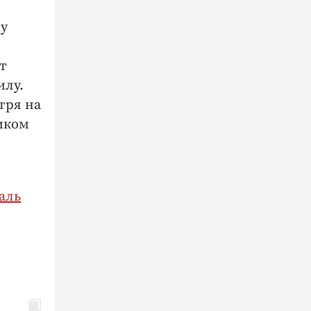
зу
т
илу.
тря на
иком
аль