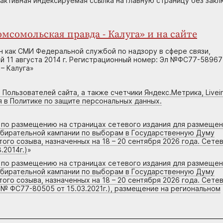
 активная индексируемая ссылка на главную страницу без зак
мсомольская правда - Калуга» и на сайте
н как СМИ Федеральной службой по надзору в сфере связи,
 11 августа 2014 г. Регистрационный номер: Эл №ФС77-58967
– Калуга»
 Пользователей сайта, а также счетчики Яндекс.Метрика, Livein
я в Политике по защите персональных данных.
г по размещению на страницах сетевого издания для размеще
збирательной кампании по выборам в Государственную Думу
го созыва, назначенных на 18 – 20 сентября 2026 года. Сете
.2014г.)
»
г по размещению на страницах сетевого издания для размеще
збирательной кампании по выборам в Государственную Думу
го созыва, назначенных на 18 – 20 сентября 2026 года. Сете
 № ФС77-80505 от 15.03.2021г.), размещение на региональном