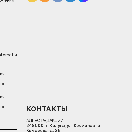
лючения
ternet и
ния
вое
ния
вое
КОНТАКТЫ
АДРЕС РЕДАКЦИИ
248000, г. Калуга, ул. Космонавта
Комарова, д. 36