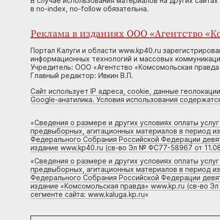
В случае использования материалов на других сайтах
в no-index, no-follow обязательна.
Реклама в изданиях ООО «Агентство «Ко
Портал Калуги и области www.kp40.ru зарегистрирова
информационных технологий и массовых коммуникаций
Учредитель: ООО «Агентство «Комсомольская правда 
Главный редактор: Ивкин В.П.
Сайт использует IP адреса, cookie, данные геолокации
Google-анатилика. Условия использования содержатс
«
Сведения о размере и других условиях оплаты услу
предвыборных, агитационных материалов в период и
Федерального Собрания Российской Федерации девято
издание www.kp40.ru (св-во Эл № ФС77-58967 от 11.08
«
Сведения о размере и других условиях оплаты услу
предвыборных, агитационных материалов в период и
Федерального Собрания Российской Федерации девято
издание «Комсомольская правда» www.kp.ru (св-во Эл
сегменте сайта: www.kaluga.kp.ru
»