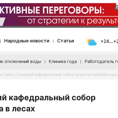
Народные новости
Статьи
+24...+
ик отключений воды
Клиника года
Работодатель г
ге Свято-Троицкий кафедральный собор встретит юбилей горо
ий кафедральный собор
 в лесах