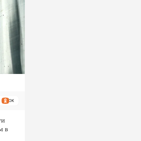
ОК
ги
м в