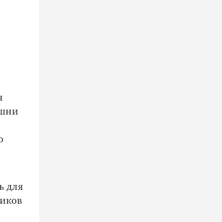
н
ашни
ю
ь для
ников