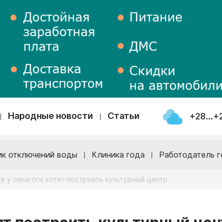
Народные новости
Статьи
+28...+
ик отключений воды
Клиника года
Работодатель г
ге у синагоги хотят построить культурный центр