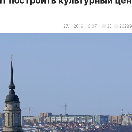
тят построить культурный це
27.11.2019, 16:07
33
26289