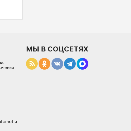
МЫ В СОЦСЕТЯХ
и.
лючения
ternet и