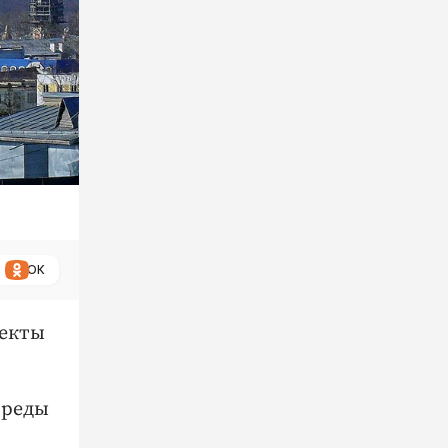
ОК
екты
среды