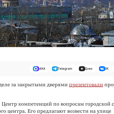
MAX
Telegram
Дзен
ВК
еделе за закрытыми дверями
презентовали
про
й Центр компетенций по вопросам городской 
го центра. Его предлагают возвести на улице