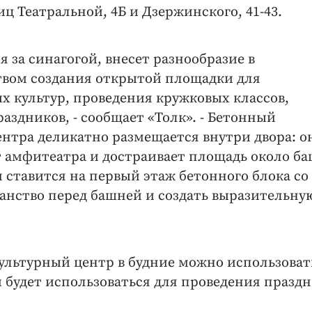
иц Театральной, 4Б и Дзержинского, 41-43.
 за синагогой, внесет разнообразие в
твом создания открытой площадки для
х культур, проведения кружковых классов,
аздников, - сообщает «Толк». - Бетонный
нтра деликатно размещается внутри двора: о
т амфитеатра и достраивает площадь около б
 ставится на первый этаж бетонного блока со
анство перед башней и создать выразительну
культурный центр в будние можно использоват
и будет использоваться для проведения празд