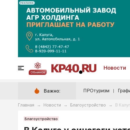
РЕКЛАМА
Новости
Обнинск
ПРОтуризм
Граф
Важно:
Главная
Новости
Благоустройство
В Калу
→
→
→
Благоустройство