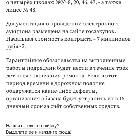
Интересное чтиво
о четырёх школах: №№ 8, 20, 46, 47, - а также
лицее № 48.
Клиника года
Бренд года
Документация о проведении электронного
Работодатель года
аукциона размещена на сайте госзакупок.
Начальная стоимость контракта – 7 миллионов
рублей.
Гарантийные обязательства на выполненные
работы подрядчик будет нести в течение трёх
лет после окончания ремонта. Если в этот
период времени в дорожном полотне
обнаружатся какие-либо дефекты,
организация обязана будет устранить их в 15-
дневный срок за счёт собственных средств.
Нашли в тексте ошибку?
Выделите её и нажмите сюда!