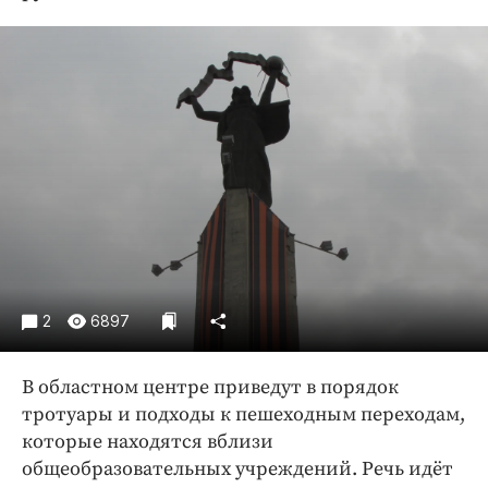
Криминал
Культура
Недвижимость и ЖКХ
Образование
Общество
Погода
Праздники
Происшествия
Спорт
Экономика и бизнес
2
6897
ПРОЕКТЫ
В областном центре приведут в порядок
Блоги
тротуары и подходы к пешеходным переходам,
Издания
которые находятся вблизи
Медиаперсона
общеобразовательных учреждений. Речь идёт