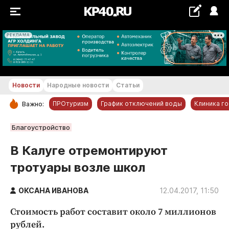
РЕКЛАМА
+26...+27 °С
Новости
Народные новости
Статьи
ПРОтуризм
График отключений воды
Клиника г
Важно:
РУБРИКИ
Благоустройство
Обнинск
В Калуге отремонтируют
Новости компаний
тротуары возле школ
Статьи
Народные новости
ОКСАНА ИВАНОВА
12.04.2017, 11:50
Авто и транспорт
Стоимость работ составит около 7 миллионов
Благоустройство
рублей.