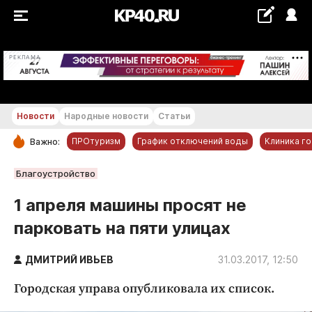
+25...+26 °С
РЕКЛАМА
Новости
Народные новости
Статьи
ПРОтуризм
График отключений воды
Клиника г
Важно:
РУБРИКИ
Благоустройство
Обнинск
1 апреля машины просят не
Новости компаний
парковать на пяти улицах
Статьи
Народные новости
ДМИТРИЙ ИВЬЕВ
31.03.2017, 12:50
Авто и транспорт
Городская управа опубликовала их список.
Благоустройство