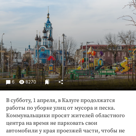
Криминал
Культура
Недвижимость и ЖКХ
Образование
Общество
Погода
Праздники
Происшествия
Спорт
6
8270
Экономика и бизнес
ПРОЕКТЫ
В субботу, 1 апреля, в Калуге продолжатся
работы по уборке улиц от мусора и песка.
Блоги
Коммунальщики просят жителей областного
Издания
центра на время не парковать свои
Медиаперсона
автомобили у края проезжей части, чтобы не