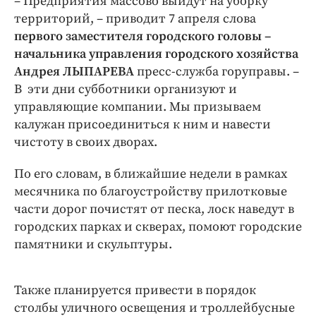
– Предприятия массово выйдут на уборку
Интересное чтиво
территорий, – приводит 7 апреля слова
Клиника года
первого заместителя городского головы –
Бренд года
начальника управления городского хозяйства
Работодатель года
Андрея ЛЫПАРЕВА
пресс-служба горуправы. –
В эти дни субботники организуют и
управляющие компании. Мы призываем
калужан присоединиться к ним и навести
чистоту в своих дворах.
По его словам, в ближайшие недели в рамках
месячника по благоустройству прилотковые
части дорог почистят от песка, лоск наведут в
городских парках и скверах, помоют городские
памятники и скульптуры.
Также планируется привести в порядок
столбы уличного освещения и троллейбусные