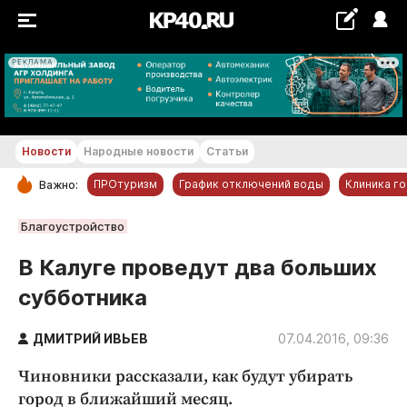
РЕКЛАМА
+20...+21 °С
Новости
Народные новости
Статьи
ПРОтуризм
График отключений воды
Клиника г
Важно:
РУБРИКИ
Благоустройство
Обнинск
В Калуге проведут два больших
Новости компаний
субботника
Статьи
Народные новости
ДМИТРИЙ ИВЬЕВ
07.04.2016, 09:36
Авто и транспорт
Чиновники рассказали, как будут убирать
Благоустройство
город в ближайший месяц.