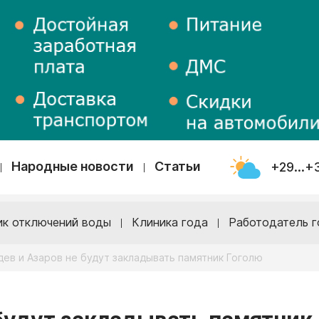
Народные новости
Статьи
+29...+
ик отключений воды
Клиника года
Работодатель г
ев и Азаров не будут закладывать памятник Гоголю