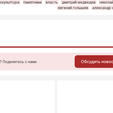
скульптура
памятники
власть
дмитрий медведев
никола
евгений голышев
александр 
Обсудить ново
ь? Поделитесь с нами