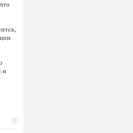
что
сится,
ации
о
 и