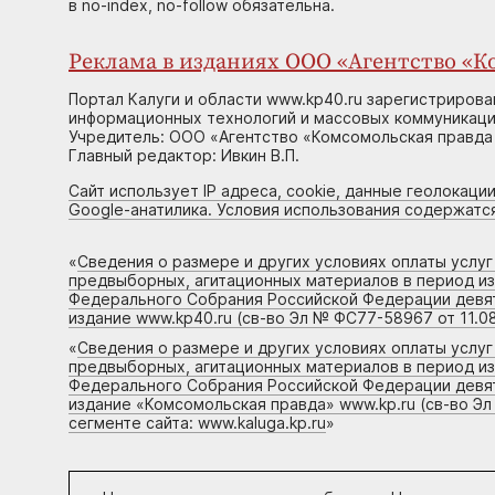
в no-index, no-follow обязательна.
Реклама в изданиях ООО «Агентство «Ко
Портал Калуги и области www.kp40.ru зарегистрирова
информационных технологий и массовых коммуникаций
Учредитель: ООО «Агентство «Комсомольская правда 
Главный редактор: Ивкин В.П.
Сайт использует IP адреса, cookie, данные геолокации
Google-анатилика. Условия использования содержатс
«
Сведения о размере и других условиях оплаты услу
предвыборных, агитационных материалов в период и
Федерального Собрания Российской Федерации девято
издание www.kp40.ru (св-во Эл № ФС77-58967 от 11.08
«
Сведения о размере и других условиях оплаты услу
предвыборных, агитационных материалов в период и
Федерального Собрания Российской Федерации девято
издание «Комсомольская правда» www.kp.ru (св-во Эл
сегменте сайта: www.kaluga.kp.ru
»