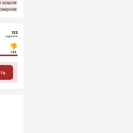
й азаров
смирнов
123
оценили
74%
сть