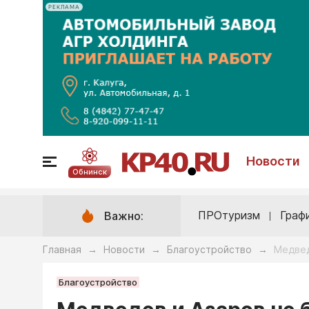
РЕКЛАМА
Новости
Обнинск
ПРОтуризм
Граф
Важно:
Главная
Новости
Благоустройство
Медвед
→
→
→
Благоустройство