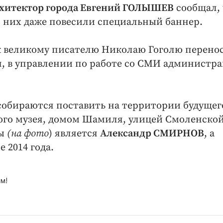
рхитектор города Евгений ГОЛЫШЕВ
сообщал, 
я них даже повесили специальный баннер.
к великому писателю Николаю Гоголю перено
ря, в управлении по работе со СМИ администр
собираются поставить на территории будущег
ого музея, домом Шамиля, улицей Смоленской
ы
(на фото
) является
Александр СМИРНОВ
, а
 2014 года.
м!