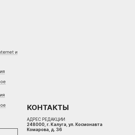
ternet и
ния
вое
ния
вое
КОНТАКТЫ
АДРЕС РЕДАКЦИИ
248000, г. Калуга, ул. Космонавта
Комарова, д. 36