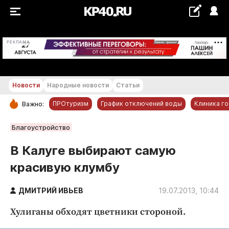
+19...+20 °С
РЕКЛАМА
Новости
Народные новости
Статьи
ПРОтуризм
График отключений воды
Клиника г
Важно:
РУБРИКИ
Благоустройство
Обнинск
В Калуге выбирают самую
Новости компаний
красивую клумбу
Статьи
Народные новости
ДМИТРИЙ ИВЬЕВ
19.07.2013, 10:44
Авто и транспорт
Хулиганы обходят цветники стороной.
Благоустройство