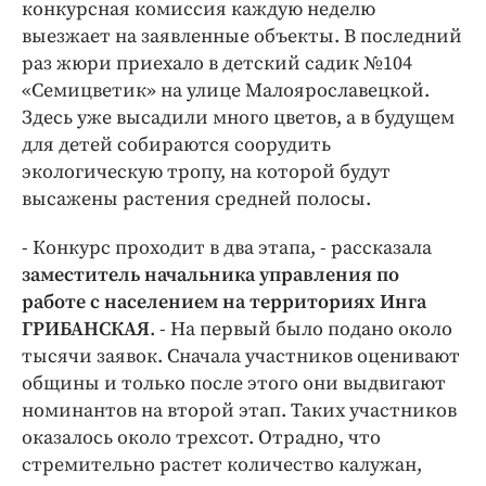
Интересное чтиво
конкурсная комиссия каждую неделю
выезжает на заявленные объекты. В последний
Клиника года
раз жюри приехало в детский садик №104
Бренд года
«Семицветик» на улице Малоярославецкой.
Работодатель года
Здесь уже высадили много цветов, а в будущем
для детей собираются соорудить
экологическую тропу, на которой будут
высажены растения средней полосы.
- Конкурс проходит в два этапа, - рассказала
заместитель начальника управления по
работе с населением на территориях Инга
ГРИБАНСКАЯ
. - На первый было подано около
тысячи заявок. Сначала участников оценивают
общины и только после этого они выдвигают
номинантов на второй этап. Таких участников
оказалось около трехсот. Отрадно, что
стремительно растет количество калужан,