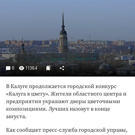
Криминал
Культура
Недвижимость и ЖКХ
Образование
Общество
Погода
Праздники
Происшествия
6
11384
Спорт
Экономика и бизнес
В Калуге продолжается городской конкурс
«Калуга в цвету». Жители областного центра и
ПРОЕКТЫ
предприятия украшают дворы цветочными
композициями. Лучших назовут в конце
Блоги
августа.
Издания
Медиаперсона
Как сообщает пресс-служба городской управы,