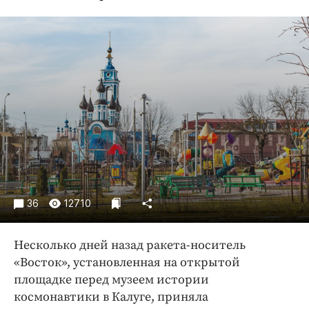
Криминал
Культура
Недвижимость и ЖКХ
Образование
Общество
Погода
Праздники
Происшествия
Спорт
Экономика и бизнес
36
12710
ПРОЕКТЫ
Несколько дней назад ракета-носитель
Блоги
«Восток», установленная на открытой
Издания
площадке перед музеем истории
Медиаперсона
космонавтики в Калуге, приняла