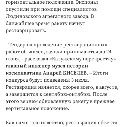
Интересное чтиво
горизонтальное положение. Экспонат
опустили при помощи специалистов
Клиника года
Людиновского агрегатного завода. В
Бренд года
ближайшее время ракету начнут
Работодатель года
реставрировать.
- Тендер на проведение реставрационных
работ объявлен, заявки принимаются до 24
июня, - рассказал «Калужскому перекрестку»
главный инженер музея истории
космонавтики Андрей КИСЕЛЕВ
. – Итоги
конкурса будут подведены 3 июля.
Реставрация начнется, скорее всего, в августе,
а завершится к сентябрю-октябрю. После
этого вернем обновленную ракету в прежнее
вертикальное положение.
Как нам стало известно, реставрация объекта