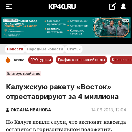
РЕКЛАМА
+17...+18 °С
Новости
Народные новости
Статьи
ПРОтуризм
График отключений воды
Клиника г
Важно:
РУБРИКИ
Благоустройство
Обнинск
Калужскую ракету «Восток»
Новости компаний
отреставрируют за 4 миллиона
Статьи
Народные новости
ОКСАНА ИВАНОВА
14.06.2013, 12:04
Авто и транспорт
По Калуге пошли слухи, что экспонат навсегда
Благоустройство
останется в горизонтальном положении.