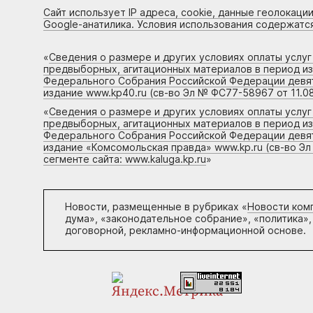
Сайт использует IP адреса, cookie, данные геолокации
Google-анатилика. Условия использования содержатс
«
Сведения о размере и других условиях оплаты услу
предвыборных, агитационных материалов в период и
Федерального Собрания Российской Федерации девято
издание www.kp40.ru (св-во Эл № ФС77-58967 от 11.08
«
Сведения о размере и других условиях оплаты услу
предвыборных, агитационных материалов в период и
Федерального Собрания Российской Федерации девято
издание «Комсомольская правда» www.kp.ru (св-во Эл
сегменте сайта: www.kaluga.kp.ru
»
Новости, размещенные в рубриках «
Новости ком
дума», «законодательное собрание», «политика»,
договорной, рекламно-информационной основе.