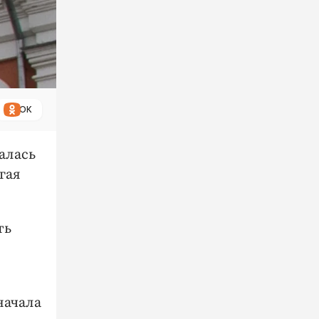
ОК
алась
гая
ть
начала