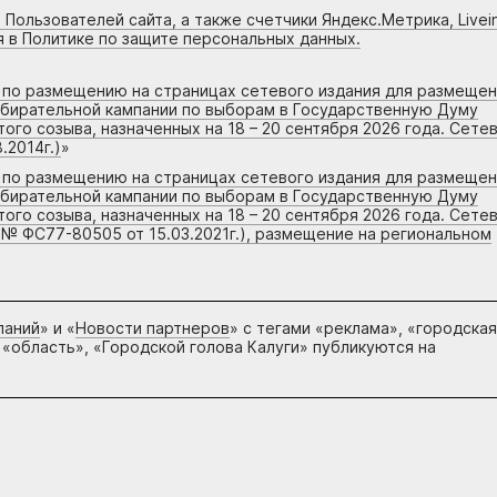
 Пользователей сайта, а также счетчики Яндекс.Метрика, Livein
я в Политике по защите персональных данных.
г по размещению на страницах сетевого издания для размеще
збирательной кампании по выборам в Государственную Думу
го созыва, назначенных на 18 – 20 сентября 2026 года. Сете
.2014г.)
»
г по размещению на страницах сетевого издания для размеще
збирательной кампании по выборам в Государственную Думу
го созыва, назначенных на 18 – 20 сентября 2026 года. Сете
 № ФС77-80505 от 15.03.2021г.), размещение на региональном
паний
» и «
Новости партнеров
» с тегами «реклама», «городская
 «область», «Городской голова Калуги» публикуются на