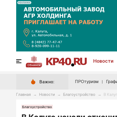
РЕКЛАМА
Новости
Обнинск
ПРОтуризм
Граф
Важно:
Главная
Новости
Благоустройство
В Калу
→
→
→
Благоустройство