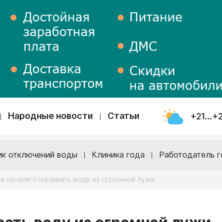
Народные новости
Статьи
+21...+
ик отключений воды
Клиника года
Работодатель г
ге начали откачивать воду из огромной лужи