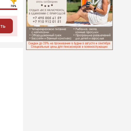
78%
сть