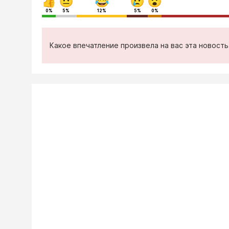
0%
5%
12%
5%
0%
Какое впечатление произвела на вас эта новост