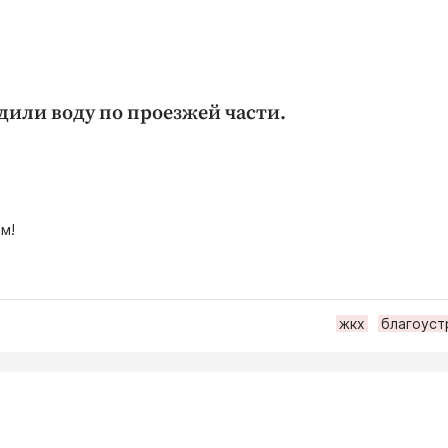
дили воду по проезжей части.
м!
жкх
благоуст