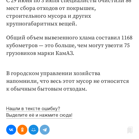
С 29 июня по 3 июля специалисты очистили 86
Интересное чтиво
мест сбора отходов от покрышек,
Клиника года
строительного мусора и других
Бренд года
крупногабаритных вещей.
Работодатель года
Общий объем вывезенного хлама составил 1168
кубометров — это больше, чем могут увезти 75
грузовиков марки КамАЗ.
В городском управлении хозяйства
напомнили, что весь этот мусор не относится
к обычным бытовым отходам.
Нашли в тексте ошибку?
Выделите её и нажмите сюда!