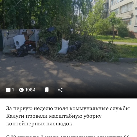
Криминал
Культура
Недвижимость и ЖКХ
Образование
Общество
Погода
Праздники
Происшествия
Спорт
Экономика и бизнес
1
1984
ПРОЕКТЫ
За первую неделю июля коммунальные службы
Блоги
Калуги провели масштабную уборку
Издания
контейнерных площадок.
Медиаперсона