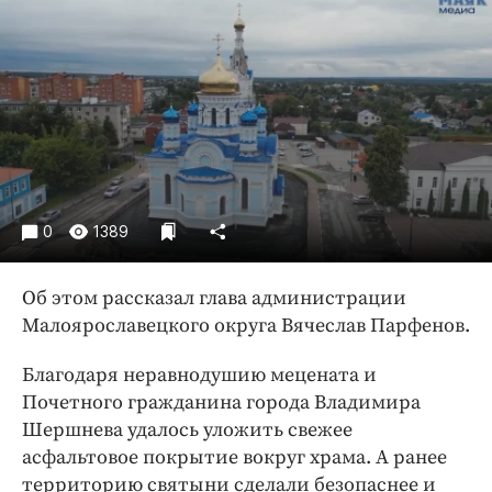
Криминал
Культура
Недвижимость и ЖКХ
Образование
Общество
Погода
Праздники
0
1389
Происшествия
Спорт
Об этом рассказал глава администрации
Экономика и бизнес
Малоярославецкого округа Вячеслав Парфенов.
ПРОЕКТЫ
Благодаря неравнодушию мецената и
Блоги
Почетного гражданина города Владимира
Шершнева удалось уложить свежее
Издания
асфальтовое покрытие вокруг храма. А ранее
Медиаперсона
территорию святыни сделали безопаснее и