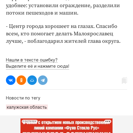
Интересное чтиво
удобнее: установили ограждение, разделили
Клиника года
потоки пешеходов и машин.
Бренд года
- Центр города хорошеет на глазах. Спасибо
Работодатель года
всем, кто помогает делать Малоярославец
лучше, - поблагодарил жителей глава округа.
Нашли в тексте ошибку?
Выделите её и нажмите сюда!
Новости по тегу
калужская область
РЕКЛАМА