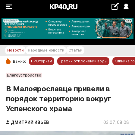
РЕКЛАМА
+20...+21 °С
Новости
Народные новости
Статьи
ПРОтуризм
График отключений воды
Клиника г
Важно:
РУБРИКИ
Благоустройство
Обнинск
В Малоярославце привели в
Новости компаний
порядок территорию вокруг
Статьи
Успенского храма
Народные новости
Авто и транспорт
ДМИТРИЙ ИВЬЕВ
03.07, 08:08
Благоустройство