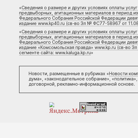
«
Сведения о размере и других условиях оплаты услу
предвыборных, агитационных материалов в период и
Федерального Собрания Российской Федерации девято
издание www.kp40.ru (св-во Эл № ФС77-58967 от 11.08
«
Сведения о размере и других условиях оплаты услу
предвыборных, агитационных материалов в период и
Федерального Собрания Российской Федерации девято
издание «Комсомольская правда» www.kp.ru (св-во Эл
сегменте сайта: www.kaluga.kp.ru
»
Новости, размещенные в рубриках «
Новости ком
дума», «законодательное собрание», «политика»,
договорной, рекламно-информационной основе.