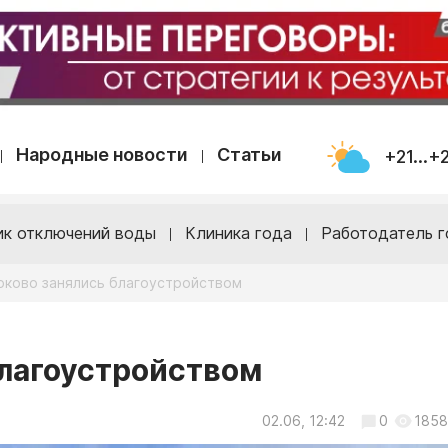
Народные новости
Статьи
+21...+
ик отключений воды
Клиника года
Работодатель г
рково занялись благоустройством
благоустройством
02.06, 12:42
0
1858