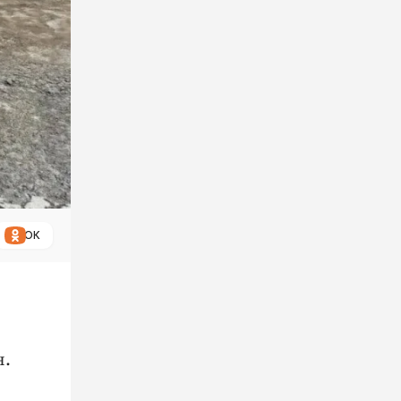
ОК
н.