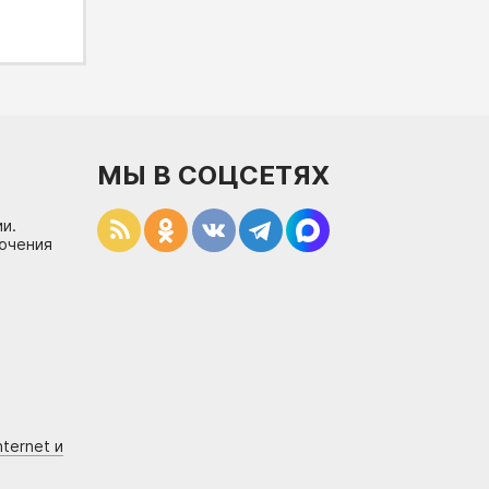
МЫ В СОЦСЕТЯХ
и.
лючения
ternet и