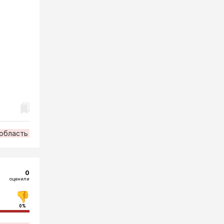
область
0
оценили
0%