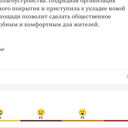
п благоустройства. Подрядная организация
ого покрытия и приступила к укладке новой
 площади позволит сделать общественное
добным и комфортным для жителей.
м!
%
0%
0%