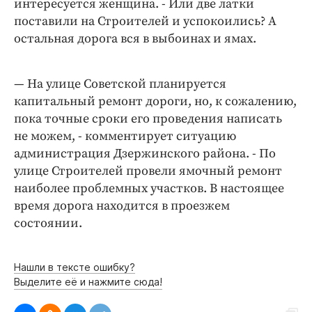
интересуется женщина. - Или две латки
Интересное чтиво
поставили на Строителей и успокоились? А
Клиника года
остальная дорога вся в выбоинах и ямах.
Бренд года
Работодатель года
— На улице Советской планируется
капитальный ремонт дороги, но, к сожалению,
пока точные сроки его проведения написать
не можем, - комментирует ситуацию
администрация Дзержинского района. - По
улице Строителей провели ямочный ремонт
наиболее проблемных участков. В настоящее
время дорога находится в проезжем
состоянии.
Нашли в тексте ошибку?
Выделите её и нажмите сюда!