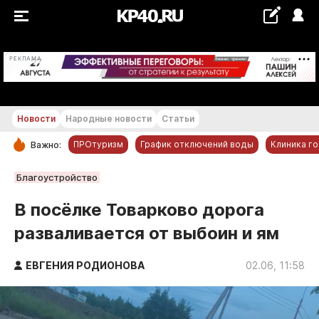
+26...+27 °С
РЕКЛАМА
Новости
Народные новости
Статьи
ПРОтуризм
График отключений воды
Клиника г
Важно:
РУБРИКИ
Благоустройство
Обнинск
В посёлке Товарково дорога
Новости компаний
разваливается от выбоин и ям
Статьи
Народные новости
ЕВГЕНИЯ РОДИОНОВА
02.06, 11:58
Авто и транспорт
Благоустройство