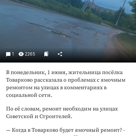
Криминал
Культура
Недвижимость и ЖКХ
Образование
Общество
Погода
1
2265
Праздники
Происшествия
В понедельник, 1 июня, жительница посёлка
Спорт
Товарково рассказала о проблемах с ямочным
Экономика и бизнес
ремонтом на улицах в комментариях в
социальной сети.
ПРОЕКТЫ
По её словам, ремонт необходим на улицах
Блоги
Советской и Строителей.
Издания
Медиаперсона
— Когда в Товарково будет ямочный ремонт? -