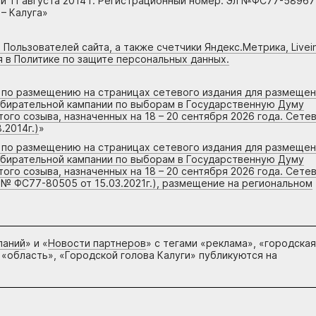
 11 августа 2014 г. Регистрационный номер: Эл №ФС77-58967
– Калуга»
 Пользователей сайта, а также счетчики Яндекс.Метрика, Livein
я в Политике по защите персональных данных.
г по размещению на страницах сетевого издания для размеще
збирательной кампании по выборам в Государственную Думу
го созыва, назначенных на 18 – 20 сентября 2026 года. Сете
.2014г.)
»
г по размещению на страницах сетевого издания для размеще
збирательной кампании по выборам в Государственную Думу
го созыва, назначенных на 18 – 20 сентября 2026 года. Сете
 № ФС77-80505 от 15.03.2021г.), размещение на региональном
паний
» и «
Новости партнеров
» с тегами «реклама», «городская
 «область», «Городской голова Калуги» публикуются на