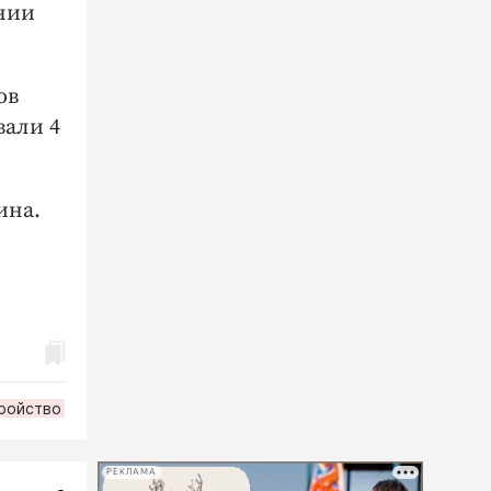
ении
ов
вали 4
ина.
ройство
РЕКЛАМА