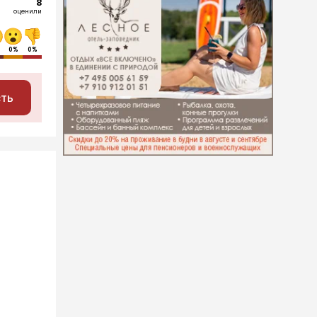
8
оценили
0%
0%
сть