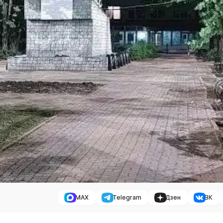
MAX
Telegram
Дзен
ВК