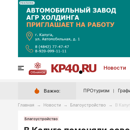
РЕКЛАМА
Новости
Обнинск
ПРОтуризм
Граф
Важно:
Главная
Новости
Благоустройство
В Калу
→
→
→
Благоустройство