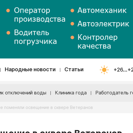
Народные новости
Статьи
+26...+
ик отключений воды
Клиника года
Работодатель г
ге поменяли освещение в сквере Ветеранов