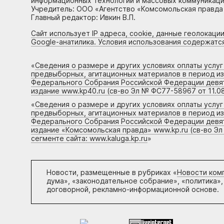
информационных технологий и массовых коммуникаций
Учредитель: ООО «Агентство «Комсомольская правда 
Главный редактор: Ивкин В.П.
Сайт использует IP адреса, cookie, данные геолокации
Google-анатилика. Условия использования содержатс
«
Сведения о размере и других условиях оплаты услу
предвыборных, агитационных материалов в период и
Федерального Собрания Российской Федерации девято
издание www.kp40.ru (св-во Эл № ФС77-58967 от 11.08
«
Сведения о размере и других условиях оплаты услу
предвыборных, агитационных материалов в период и
Федерального Собрания Российской Федерации девято
издание «Комсомольская правда» www.kp.ru (св-во Эл
сегменте сайта: www.kaluga.kp.ru
»
Новости, размещенные в рубриках «
Новости ком
дума», «законодательное собрание», «политика»,
договорной, рекламно-информационной основе.