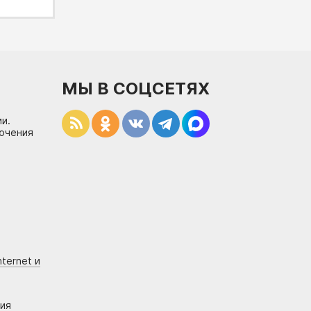
МЫ В СОЦСЕТЯХ
и.
лючения
ternet и
ния