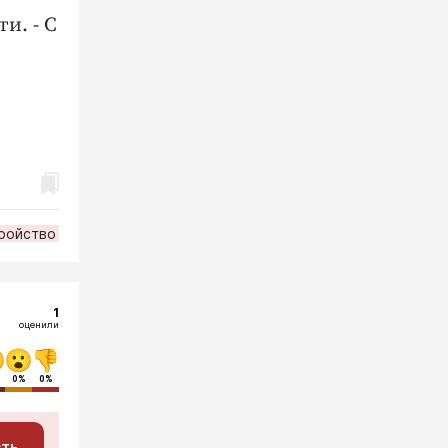
и. - С
ройство
1
оценили
0%
0%
сть