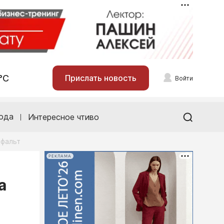
°С
Прислать новость
Войти
ода
Интересное чтиво
сфальт
РЕКЛАМА
а