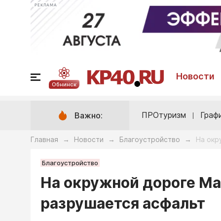
РЕКЛАМА
Новости
Обнинск
ПРОтуризм
Граф
Важно:
Главная
Новости
Благоустройство
На окр
→
→
→
Благоустройство
На окружной дороге М
разрушается асфальт