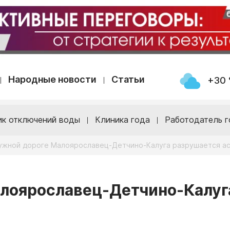
Народные новости
Статьи
+30 
ик отключений воды
Клиника года
Работодатель г
ужной дороге Малоярославец-Детчино-Калуга разрушается а
алоярославец-Детчино-Калуг