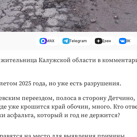
MAX
Telegram
Дзен
ВК
ла жительница Калужской области в комментар
летом 2025 года, но уже есть разрушения.
вским переездом, полоса в сторону Детчино, 
где уже крошится край обочин, много. Кто отв
и асфальта, который и год не держится?
равятся на место для выявления причины