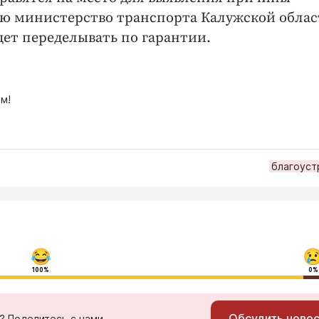
ю министерство транспорта Калужской област
ет переделывать по гарантии.
м!
благоуст
100%
0%
Обсудить ново
ь? Поделитесь с нами