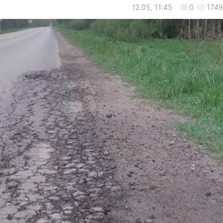
12.05, 11:45
0
1749