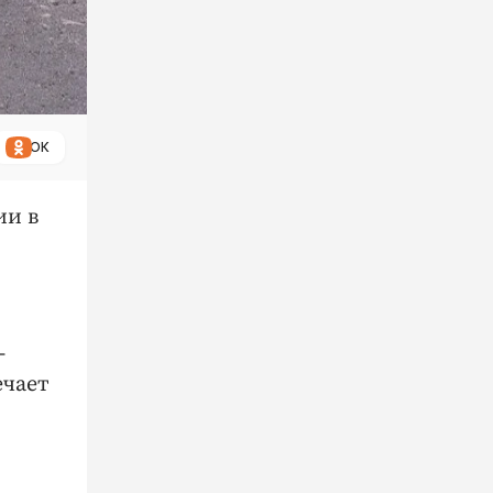
ОК
ии в
-
ечает