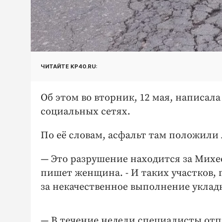
ЧИТАЙТЕ KP40.RU:
Об этом во вторник, 12 мая, написа
социальных сетях.
По её словам, асфальт там положили 
— Это разрушение находится за Михее
пишет женщина. - И таких участков, 
за некачественное выполнение укладк
— В течение недели специалисты отп