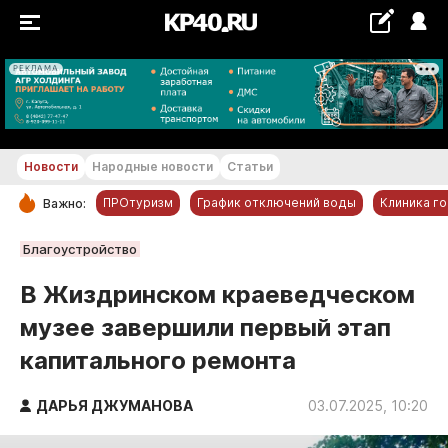
РЕКЛАМА
+21...+22 °С
Новости
Народные новости
Статьи
ПРОтуризм
График отключений воды
Клиника г
Важно:
РУБРИКИ
Благоустройство
Обнинск
В Жиздринском краеведческом
Новости компаний
музее завершили первый этап
Статьи
капитального ремонта
Народные новости
Авто и транспорт
ДАРЬЯ ДЖУМАНОВА
03.07.2025, 10:20
Благоустройство