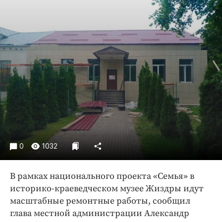
Криминал
Культура
Недвижимость и ЖКХ
Образование
Общество
Погода
Праздники
Происшествия
Спорт
Экономика и бизнес
0
1032
ПРОЕКТЫ
В рамках национального проекта «Семья» в
Блоги
историко-краеведческом музее Жиздры идут
Издания
масштабные ремонтные работы, сообщил
Медиаперсона
глава местной администрации Александр