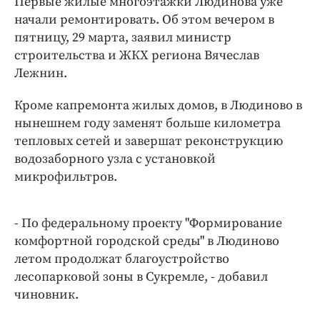
Первые жилые многоэтажки Людинова уже
Интересное чтиво
начали ремонтировать. Об этом вечером в
Клиника года
пятницу, 29 марта, заявил министр
Бренд года
строительства и ЖКХ региона Вячеслав
Работодатель года
Лежнин.
Кроме капремонта жилых домов, в Людиново в
нынешнем году заменят больше километра
тепловых сетей и завершат реконструкцию
водозаборного узла с установкой
микрофильтров.
- По федеральному проекту "Формирование
комфортной городской среды" в Людиново
летом продолжат благоустройство
лесопарковой зоны в Сукремле, - добавил
чиновник.