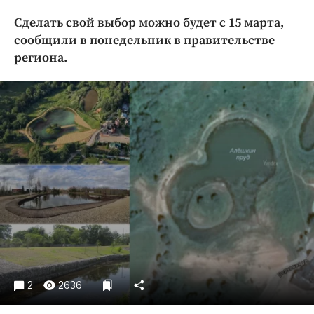
Криминал
Сделать свой выбор можно будет с 15 марта,
Культура
сообщили в понедельник в правительстве
Недвижимость и ЖКХ
региона.
Образование
Общество
Погода
Праздники
Происшествия
Спорт
Экономика и бизнес
ПРОЕКТЫ
Блоги
Издания
2
2636
Медиаперсона