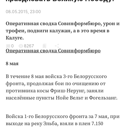
Криминал
08.05.2015, 23:00
Культура
Недвижимость и ЖКХ
Оперативная сводка Совинформбюро, урон и
Образование
трофеи, подвиги калужан, а в это время в
Калуге.
Общество
0
8267
Погода
Оперативная сводка Совинформбюро
Праздники
8 мая
Происшествия
Спорт
В течение 8 мая войска 3-го Белорусского
Экономика и бизнес
фронта, продолжая бои по очищению от
противника косы Фриш-Нерунг, заняли
ПРОЕКТЫ
населённые пункты Нойе Вельт и Фогельзанг.
Блоги
Издания
Войска 1-го Белорусского фронта за 7 мая, при
Медиаперсона
выходе на реку Эльба, взяли в плен 7.150