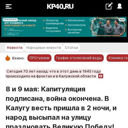
РЕКЛАМА
+21...+22 °С
Новости
Народные новости
Статьи
ПРОтуризм
График отключений воды
Клиника г
Важно:
РУБРИКИ
Сегодня 70 лет назад: что в этот день в 1945 году
происходило на фронтах и в Калужской области
Обнинск
8 и 9 мая: Капитуляция
Новости компаний
подписана, война окончена. В
Статьи
Народные новости
Калугу весть пришла в 2 ночи, и
Авто и транспорт
народ высыпал на улицу
Благоустройство
праздновать Великую Победу!