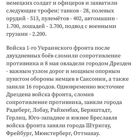
Интересное чтиво
немецких солдат и офицеров и захватили
следующие трофеи: танков - 28, полевых
Клиника года
орудий - 513, пулемётов - 402, автомашин -
Бренд года
1.700, лошадей - 3.700, подвод с военными
Работодатель года
грузами - 2.200.
Войска 1-го Украинского фронта после
двухдневных боёв сломили сопротивление
противника и 8 мая овладели городом Дрезден
- важным узлом дорог и мощным опорным
пунктом обороны немцев в Саксонии, а также
заняли 16 городов. Одновременно восточнее
Дрездена войска фронта, сломив
сопротивление противника, заняли города
Радеберг, Лобау, Райхенбах, Бернштадт,
Герлиц. Юго-западнее и южнее Бреславля
войска фронта заняли города Штригау,
Фрейбург, Мюнстерберг, Оттмахау.