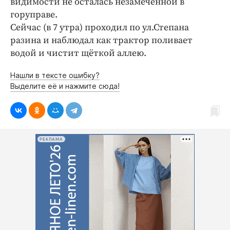
видимости не осталась незамеченной в
Криминал
горуправе.
Культура
Сейчас (в 7 утра) проходил по ул.Степана
Недвижимость и ЖКХ
разина и наблюдал как трактор поливает
водой и чистит щёткой аллею.
Образование
Общество
Нашли в тексте ошибку?
Погода
Выделите её и нажмите сюда!
Праздники
Происшествия
Спорт
РЕКЛАМА
Экономика и бизнес
ПРОЕКТЫ
Блоги
Издания
Медиаперсона