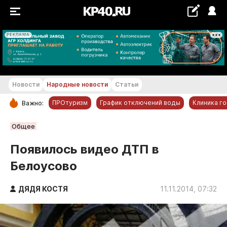
РЕКЛАМА
+22...+23 °С
Новости
Народные новости
Статьи
ПРОтуризм
График отключений воды
Клиника г
Важно:
РУБРИКИ
Общее
Обнинск
Появилось видео ДТП в
Новости компаний
Белоусово
Статьи
Народные новости
ДЯДЯ КОСТЯ
11.11.2014, 07:32
Авто и транспорт
Благоустройство