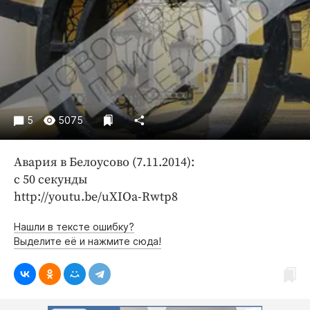
Криминал
Культура
Недвижимость и ЖКХ
Образование
Общество
Погода
5
5075
Праздники
Происшествия
Авария в Белоусово (7.11.2014):
Спорт
с 50 секунды
Экономика и бизнес
http://youtu.be/uXIOa-Rwtp8
ПРОЕКТЫ
Нашли в тексте ошибку?
Выделите её и нажмите сюда!
Блоги
Издания
Медиаперсона