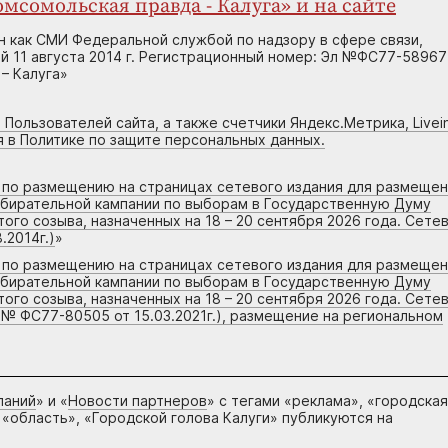
мсомольская правда - Калуга» и на сайте
н как СМИ Федеральной службой по надзору в сфере связи,
 11 августа 2014 г. Регистрационный номер: Эл №ФС77-58967
– Калуга»
 Пользователей сайта, а также счетчики Яндекс.Метрика, Livein
я в Политике по защите персональных данных.
г по размещению на страницах сетевого издания для размеще
збирательной кампании по выборам в Государственную Думу
го созыва, назначенных на 18 – 20 сентября 2026 года. Сете
.2014г.)
»
г по размещению на страницах сетевого издания для размеще
збирательной кампании по выборам в Государственную Думу
го созыва, назначенных на 18 – 20 сентября 2026 года. Сете
 № ФС77-80505 от 15.03.2021г.), размещение на региональном
паний
» и «
Новости партнеров
» с тегами «реклама», «городская
 «область», «Городской голова Калуги» публикуются на