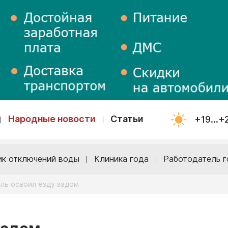
Народные новости
Статьи
+19...+
ик отключений воды
Клиника года
Работодатель г
ль освоил езду задом