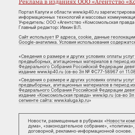
Реклама в изданиях ООО «Агентство «Ко
Портал Калуги и области www.kp40.ru зарегистрирова
информационных технологий и массовых коммуникаций
Учредитель: ООО «Агентство «Комсомольская правда 
Главный редактор: Ивкин В.П.
Сайт использует IP адреса, cookie, данные геолокации
Google-анатилика. Условия использования содержатс
«
Сведения о размере и других условиях оплаты услу
предвыборных, агитационных материалов в период и
Федерального Собрания Российской Федерации девято
издание www.kp40.ru (св-во Эл № ФС77-58967 от 11.08
«
Сведения о размере и других условиях оплаты услу
предвыборных, агитационных материалов в период и
Федерального Собрания Российской Федерации девято
издание «Комсомольская правда» www.kp.ru (св-во Эл
сегменте сайта: www.kaluga.kp.ru
»
Новости, размещенные в рубриках «
Новости ком
дума», «законодательное собрание», «политика»,
договорной, рекламно-информационной основе.