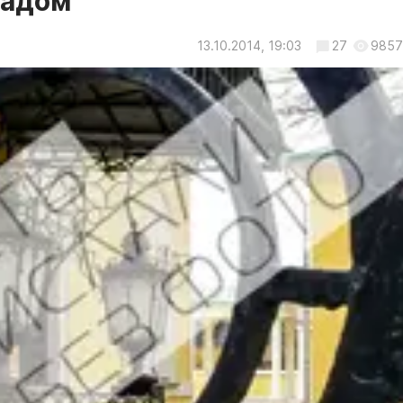
задом
13.10.2014, 19:03
27
9857