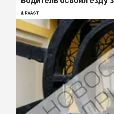
Водитель освоил езду 
RVAST