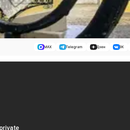
MAX
Telegram
Дзен
ВК