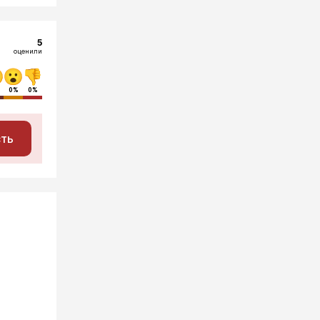
5
оценили
0%
0%
сть