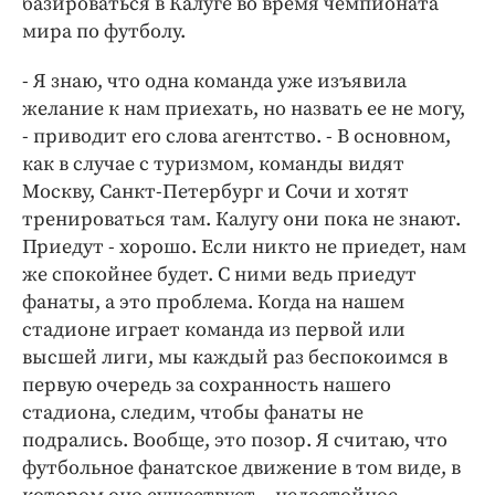
базироваться в Калуге во время чемпионата
Интересное чтиво
мира по футболу.
Клиника года
Бренд года
- Я знаю, что одна команда уже изъявила
Работодатель года
желание к нам приехать, но назвать ее не могу,
- приводит его слова агентство. - В основном,
как в случае с туризмом, команды видят
Москву, Санкт-Петербург и Сочи и хотят
тренироваться там. Калугу они пока не знают.
Приедут - хорошо. Если никто не приедет, нам
же спокойнее будет. С ними ведь приедут
фанаты, а это проблема. Когда на нашем
стадионе играет команда из первой или
высшей лиги, мы каждый раз беспокоимся в
первую очередь за сохранность нашего
стадиона, следим, чтобы фанаты не
подрались. Вообще, это позор. Я считаю, что
футбольное фанатское движение в том виде, в