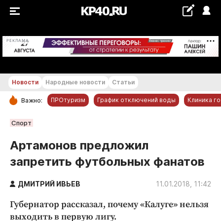
+18...+19 °С
РЕКЛАМА
Новости
Народные новости
Статьи
ПРОтуризм
График отключений воды
Клиника г
Важно:
РУБРИКИ
Спорт
Обнинск
Артамонов предложил
Новости компаний
запретить футбольных фанатов
Статьи
Народные новости
ДМИТРИЙ ИВЬЕВ
11.01.2018, 11:42
Авто и транспорт
Губернатор рассказал, почему «Калуге» нельзя
Благоустройство
выходить в первую лигу.