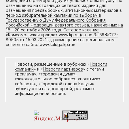
«
Сведения о размере и других условиях оплаты услуг по
размещению на страницах сетевого издания для
размещения предвыборных, агитационных материалов в
период избирательной кампании по выборам в
Государственную Думу Федерального Собрания
Российской Федерации девятого созыва, назначенных на
18 – 20 сентября 2026 года. Сетевое издание
«Комсомольская правда» www.kp.ru (св-во Эл № ФС77-
80505 от 15.03.2021г.), размещение на региональном
сегменте сайта: www.kaluga.kp.ru
»
Новости, размещенные в рубриках «
Новости
компаний
» и «
Новости партнеров
» с тегами
«реклама», «городская дума»,
«законодательное собрание», «политика»,
«область», «Городской голова Калуги»
публикуются на договорной, рекламно-
информационной основе.