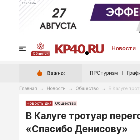
РЕКЛАМА
Новости
Обнинск
ПРОтуризм
Граф
Важно:
Главная
Новости
Общество
В Калуге тро
→
→
→
Новость дня
Общество
В Калуге тротуар пере
«Спасибо Денисову»