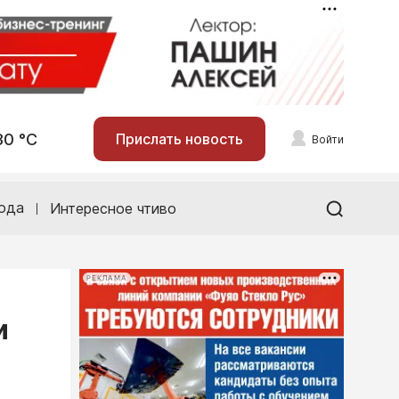
30 °С
Прислать новость
Войти
ода
Интересное чтиво
РЕКЛАМА
и