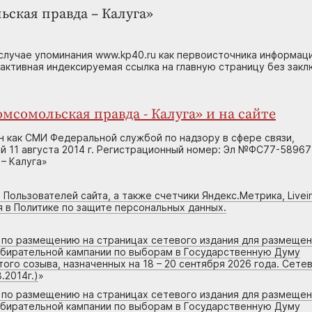
ьская правда – Калуга»
случае упоминания www.kp40.ru как первоисточника информаци
 активная индексируемая ссылка на главную страницу без зак
мсомольская правда - Калуга» и на сайте
н как СМИ Федеральной службой по надзору в сфере связи,
 11 августа 2014 г. Регистрационный номер: Эл №ФС77-58967
– Калуга»
 Пользователей сайта, а также счетчики Яндекс.Метрика, Livein
я в Политике по защите персональных данных.
г по размещению на страницах сетевого издания для размеще
збирательной кампании по выборам в Государственную Думу
го созыва, назначенных на 18 – 20 сентября 2026 года. Сете
.2014г.)
»
г по размещению на страницах сетевого издания для размеще
збирательной кампании по выборам в Государственную Думу