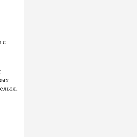
 с
х
вых
ельзя.