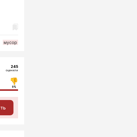
мусор
245
оценили
9%
сть