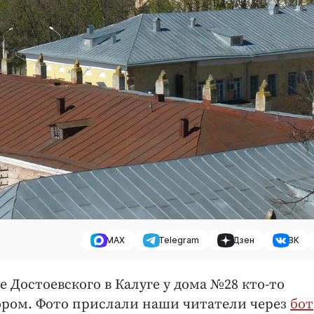
MAX
Telegram
Дзен
ВК
це Достоевского в Калуге у дома №28 кто-то
ором. Фото прислали наши читатели через
бот