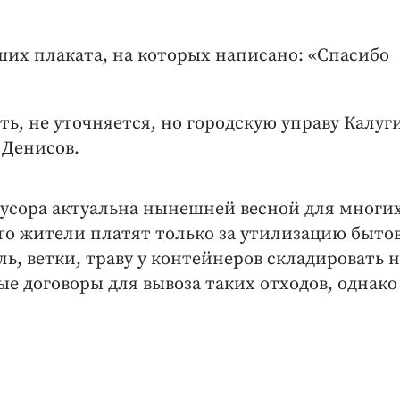
ших плаката, на которых написано: «Спасибо
ь, не уточняется, но городскую управу Калуги
 Денисов.
усора актуальна нынешней весной для многи
что жители платят только за утилизацию быто
ь, ветки, траву у контейнеров складировать н
е договоры для вывоза таких отходов, однако