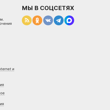
МЫ В СОЦСЕТЯХ
и.
лючения
ternet и
ния
вое
ния