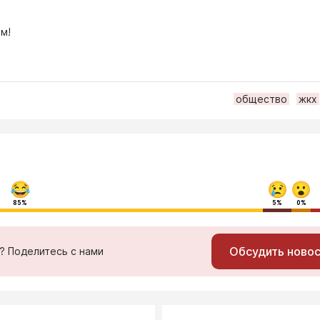
м!
общество
жкх
85%
5%
0%
Обсудить ново
ь? Поделитесь с нами