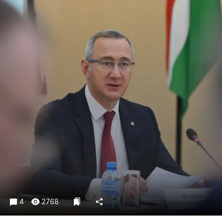
Криминал
Культура
Недвижимость и ЖКХ
Образование
Общество
Погода
Праздники
Происшествия
Спорт
Экономика и бизнес
ПРОЕКТЫ
Блоги
Издания
4
2768
Медиаперсона