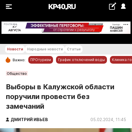
+29...+30 °С
РЕКЛАМА
Новости
Народные новости
Статьи
ПРОтуризм
График отключений воды
Клиника г
Важно:
РУБРИКИ
Общество
Обнинск
Выборы в Калужской области
Новости компаний
поручили провести без
Статьи
замечаний
Народные новости
Авто и транспорт
ДМИТРИЙ ИВЬЕВ
05.02.2024, 11:45
Благоустройство