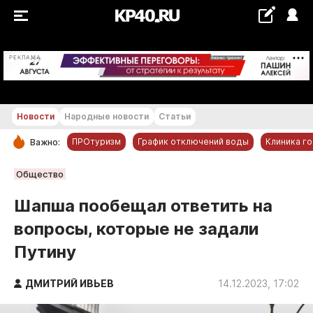
+24...+25 °С
РЕКЛАМА
Новости
Народные новости
Статьи
ПРОтуризм
График отключений воды
Клиника г
Важно:
РУБРИКИ
Общество
Обнинск
Шапша пообещал ответить на
Новости компаний
вопросы, которые не задали
Статьи
Путину
Народные новости
Авто и транспорт
ДМИТРИЙ ИВЬЕВ
14.12.2023, 17:02
Благоустройство