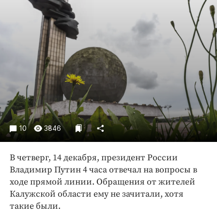
Криминал
Культура
Недвижимость и ЖКХ
Образование
Общество
Погода
Праздники
Происшествия
Спорт
10
3846
Экономика и бизнес
ПРОЕКТЫ
В четверг, 14 декабря, президент России
Владимир Путин 4 часа отвечал на вопросы в
Блоги
ходе прямой линии. Обращения от жителей
Издания
Калужской области ему не зачитали, хотя
Медиаперсона
такие были.