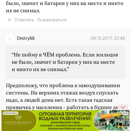
было, значит и батареи у них на месте и никто
их не снимал.
0
Ответить
Пожаловаться
09.10.2017, 22:46
Dmitry88
“Не пойму в ЧЁМ проблема. Если жильцов
не было, значит и батареи у них на месте
и никто их не снимал.”
Предположу, что проблема в завоздушивании
системы. На верхних этажах воздух спускать
надо, а людей дома нет. Есть такая гадская
привычка у населения - работать в будние дни.
Это, конечно, очень весело, что САМ
РЕКЛАМА
Артамонов разрешил вскрывать квартиры. Но
конституция нам вроде как гарантирует