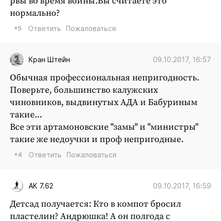
рвы во время войны.Вы считаете это
нормально?
+5
Ответить
Пожаловаться
09.10.2017, 16:57
Кран Штейн
Обычная профессиональная непригодность.
Поверьте, большинство калужских
чиновников, выдвинутых АДА и Бабуриным
такие...
Все эти артамоновские "замы" и "министры"
такие же недоучки и проф непригодные.
+4
Ответить
Пожаловаться
09.10.2017, 16:59
АК 7.62
Детсад получается: Кто в компот бросил
пластелин? Андрюшка! А он полгода с