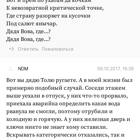
Вот и прем по ухабам да кочкам
К невозвратной критической точке,
Где страну разорвет на кусочки
Под салют янычар.
Дядя Вова, где...?
Дядя Вова, где...?
+3
Ответить
Пожаловаться
09.10.2017, 16:39
NDM
Вот вы дядю Толю ругаете. А в моей жизни был
примерно подобный случай. Соседи этажем
выше уехали в отпуск, у них что-то прорвало,
приехала аварийка определить какая вода
рванула не смогли, поэтому отрубили и
холодную и горячую. А у них железная дверь и
ключи никто не знает кому оставили.
Вскрывать категорически отказались, так и