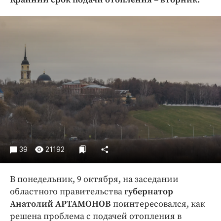
Криминал
Культура
Недвижимость и ЖКХ
Образование
Общество
Погода
Праздники
Происшествия
Спорт
Экономика и бизнес
39
21192
ПРОЕКТЫ
В понедельник, 9 октября, на заседании
Блоги
областного правительства
губернатор
Издания
Анатолий АРТАМОНОВ
поинтересовался, как
Медиаперсона
решена проблема с подачей отопления в