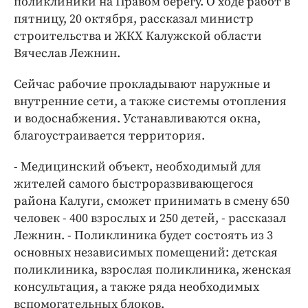
поликлиники на Правом берегу. О ходе работ в
Интересное чтиво
пятницу, 20 октября, рассказал министр
Клиника года
строительства и ЖКХ Калужской области
Бренд года
Вячеслав Лежнин.
Работодатель года
Сейчас рабочие прокладывают наружные и
внутренние сети, а также системы отопления
и водоснабжения. Устанавливаются окна,
благоустраивается территория.
- Медицинский объект, необходимый для
жителей самого быстроразвивающегося
района Калуги, сможет принимать в смену 650
человек - 400 взрослых и 250 детей, - рассказал
Лежнин. - Поликлиника будет состоять из 3
основных независимых помещений: детская
поликлиника, взрослая поликлиника, женская
консультация, а также ряда необходимых
вспомогательных блоков.