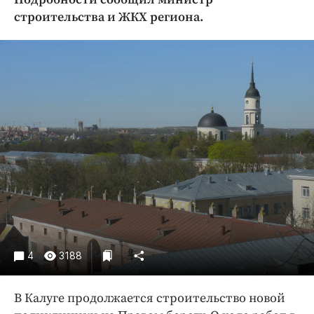
Криминал
строительства и ЖКХ региона.
Культура
Недвижимость и ЖКХ
Образование
Общество
Погода
Праздники
Происшествия
Спорт
Экономика и бизнес
ПРОЕКТЫ
Блоги
4
3188
Издания
Медиаперсона
В Калуге продолжается строительство новой