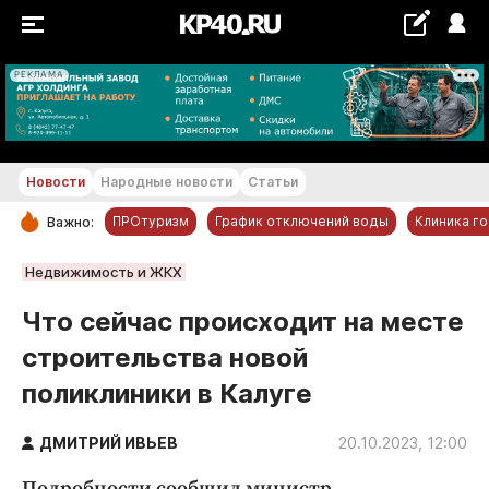
РЕКЛАМА
+22...+23 °С
Новости
Народные новости
Статьи
ПРОтуризм
График отключений воды
Клиника г
Важно:
РУБРИКИ
Недвижимость и ЖКХ
Обнинск
Что сейчас происходит на месте
Новости компаний
строительства новой
Статьи
поликлиники в Калуге
Народные новости
Авто и транспорт
ДМИТРИЙ ИВЬЕВ
20.10.2023, 12:00
Благоустройство
Подробности сообщил министр