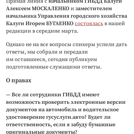
Прямая линия с
начальником ГИБДД Калуги
Интересное чтиво
Алексеем МОСКАЛЕНКО
и
заместителем
Клиника года
начальника Управления городского хозяйства
Бренд года
Калуги Игорем БУГАЕНКО
состоялась
в нашей
Работодатель года
редакции в середине марта.
Однако не на все вопросы спикеры успели дать
ответы, мы собрали и передали
им оставшиеся, сегодня публикуем
подготовленные служащими ответы.
О правах
— Все ли сотрудники ГИБДД имеют
возможность проверить электронные версии
документов на автомобиль и водительское
удостоверение гусуслуги.авто? Будет ли
ответственность, если я забуду бумажные
оригинальные документы?