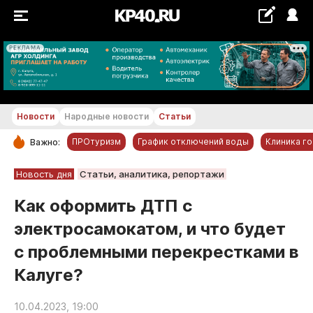
РЕКЛАМА
+20...+21 °С
Новости
Народные новости
Статьи
ПРОтуризм
График отключений воды
Клиника г
Важно:
РУБРИКИ
Новость дня
Статьи, аналитика, репортажи
Обнинск
Как оформить ДТП с
Новости компаний
электросамокатом, и что будет
Статьи
с проблемными перекрестками в
Народные новости
Калуге?
Авто и транспорт
Благоустройство
10.04.2023, 19:00