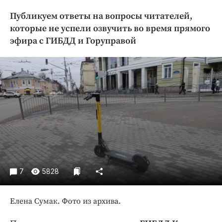
Криминал
Публикуем ответы на вопросы читателей,
Культура
которые не успели озвучить во время прямого
Недвижимость и ЖКХ
эфира с ГИБДД и Горуправой
Образование
Общество
Погода
Праздники
Происшествия
Спорт
Экономика и бизнес
ПРОЕКТЫ
7
5828
Блоги
Издания
Елена Сумак. Фото из архива.
Медиаперсона