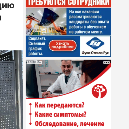
цию
и
РЕКЛАМА