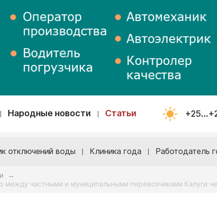
Народные новости
Статьи
+25...+
ик отключений воды
Клиника года
Работодатель г
и
→
ию между частными и муниципальными перевозчиками Калуги ч