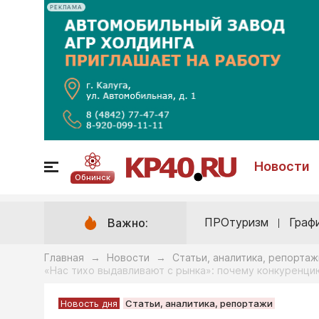
РЕКЛАМА
Новости
Обнинск
ПРОтуризм
Граф
Важно:
Главная
Новости
Статьи, аналитика, репортаж
→
→
«Нас тихо выдавливают с рынка»: почему конкуренц
Новость дня
Статьи, аналитика, репортажи