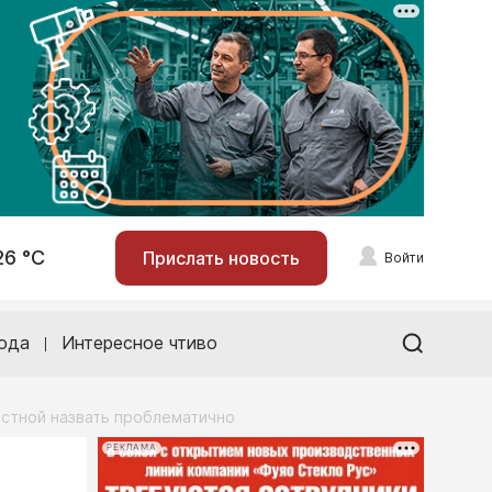
26 °С
Прислать новость
Войти
ода
Интересное чтиво
естной назвать проблематично
РЕКЛАМА