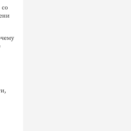
 со
ени
очему
е
и,