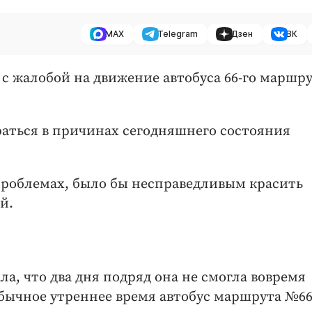
MAX
Telegram
Дзен
ВК
 с жалобой на движение автобуса 66-го маршр
раться в причинах сегодняшнего состояния
проблемах, было бы несправедливым красить
й.
а, что два дня подряд она не смогла вовремя
 обычное утреннее время автобус маршрута №66