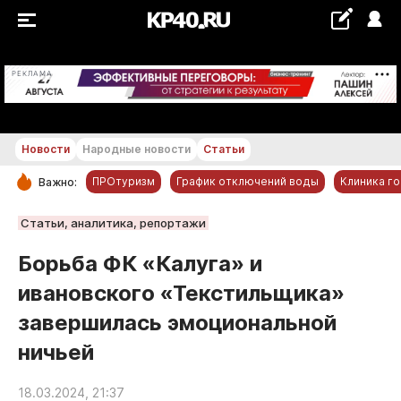
+21...+22 °С
РЕКЛАМА
Новости
Народные новости
Статьи
ПРОтуризм
График отключений воды
Клиника г
Важно:
РУБРИКИ
Статьи, аналитика, репортажи
Обнинск
Борьба ФК «Калуга» и
Новости компаний
ивановского «Текстильщика»
Статьи
завершилась эмоциональной
Народные новости
ничьей
Авто и транспорт
Благоустройство
18.03.2024, 21:37