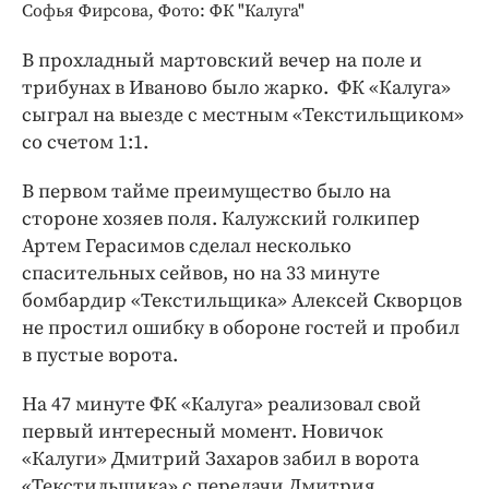
Интересное чтиво
Софья Фирсова, Фото: ФК "Калуга"
Клиника года
В прохладный мартовский вечер на поле и
Бренд года
трибунах в Иваново было жарко. ФК «Калуга»
Работодатель года
сыграл на выезде с местным «Текстильщиком»
со счетом 1:1.
В первом тайме преимущество было на
стороне хозяев поля. Калужский голкипер
Артем Герасимов сделал несколько
спасительных сейвов, но на 33 минуте
бомбардир «Текстильщика» Алексей Скворцов
не простил ошибку в обороне гостей и пробил
в пустые ворота.
На 47 минуте ФК «Калуга» реализовал свой
первый интересный момент. Новичок
«Калуги» Дмитрий Захаров забил в ворота
«Текстильщика» с передачи Дмитрия