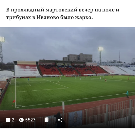
Криминал
В прохладный мартовский вечер на поле и
Культура
трибунах в Иваново было жарко.
Недвижимость и ЖКХ
Образование
Общество
Погода
Праздники
Происшествия
Спорт
Экономика и бизнес
ПРОЕКТЫ
Блоги
Издания
2
5527
Медиаперсона