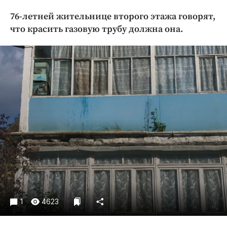
Криминал
76-летней жительнице второго этажа говорят,
Культура
что красить газовую трубу должна она.
Недвижимость и ЖКХ
Образование
Общество
Погода
Праздники
Происшествия
Спорт
Экономика и бизнес
ПРОЕКТЫ
Блоги
Издания
1
4623
Медиаперсона