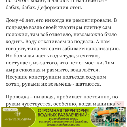
потом остывает, и часов в 11 начинается -
бабах, бабах. Деформация стен.
Дому 40 лет, его никогда не ремонтировали. В
подъезде возле своей квартиры плитку сам
положил, там всё отлетело, невозможно было
ходить. Воду откачиваем из подвала. А нам
говорят, типа мы сами забиваем канализацию.
Но большая часть воды туда, я считаю,
поступает, из-за того, что нет отмостки. Там
дыра сквозная и размыто, вода льётся.
Несущие конструкции подъезда ходуном
хотят, руками их возьмёшь - шатаются.
Проводка – никакая, пробивает постоянно, по
рукам чувствуется, особенно, когда машинка
включена, бьёт током будь здоров. И
РЕКЛАМА
периодически пахнет горелой проводкой.
Электрики приходят, пишут, что проводка в