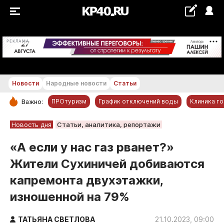
+28 °С
РЕКЛАМА
Новости
Народные новости
Статьи
ПРОтуризм
График отключений воды
Клиника г
Важно:
РУБРИКИ
Новость дня
Статьи, аналитика, репортажи
Обнинск
«А если у нас газ рванет?»
Новости компаний
Жители Сухиничей добиваются
Статьи
капремонта двухэтажки,
Народные новости
изношенной на 79%
Авто и транспорт
Благоустройство
ТАТЬЯНА СВЕТЛОВА
21.10.2023, 09:00