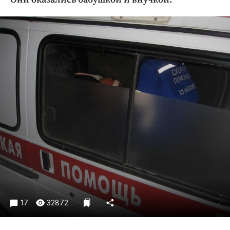
Криминал
Культура
Недвижимость и ЖКХ
Образование
Общество
Погода
Праздники
Происшествия
Спорт
Экономика и бизнес
ПРОЕКТЫ
Блоги
Издания
17
32872
Медиаперсона