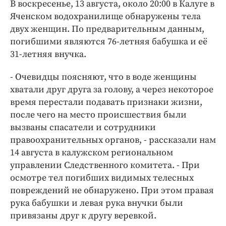
Интересное чтиво
В воскресенье, 13 августа, около 20:00 в Калуге в
Яченском водохранилище обнаружены тела
Клиника года
двух женщин. По предварительным данным,
Бренд года
погибшими являются 76-летняя бабушка и её
Работодатель года
31-летняя внучка.
- Очевидцы поясняют, что в воде женщины
хватали друг друга за голову, а через некоторое
время перестали подавать признаки жизни,
после чего на место происшествия были
вызваны спасатели и сотрудники
правоохранительных органов, - рассказали нам
14 августа в калужском региональном
управлении Следственного комитета. - При
осмотре тел погибших видимых телесных
повреждений не обнаружено. При этом правая
рука бабушки и левая рука внучки были
привязаны друг к другу веревкой.