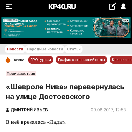
РЕКЛАМА
+17...+18 °С
Новости
Народные новости
Статьи
ПРОтуризм
График отключений воды
Клиника г
Важно:
РУБРИКИ
Происшествия
Обнинск
«Шевроле Нива» перевернулась
Новости компаний
на улице Достоевского
Статьи
Народные новости
ДМИТРИЙ ИВЬЕВ
09.08.2017, 12:58
Авто и транспорт
В неё врезалась «Лада».
Благоустройство