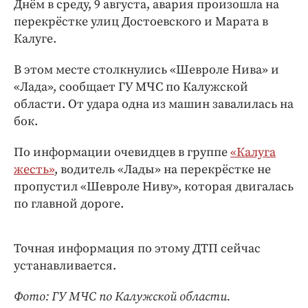
Днём в среду, 9 августа, авария произошла на
Интересное чтиво
перекрёстке улиц Достоевского и Марата в
Клиника года
Калуге.
Бренд года
Работодатель года
В этом месте столкнулись «Шевроле Нива» и
«Лада», сообщает ГУ МЧС по Калужской
области. От удара одна из машин завалилась на
бок.
По информации очевидцев в группе
«Калуга
жесть»
, водитель «Лады» на перекрёстке не
пропустил «Шевроле Ниву», которая двигалась
по главной дороге.
Точная информация по этому ДТП сейчас
устанавливается.
Фото: ГУ МЧС по Калужской области.