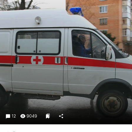
Криминал
Культура
Недвижимость и ЖКХ
Образование
Общество
Погода
Праздники
Происшествия
Спорт
Экономика и бизнес
ПРОЕКТЫ
Блоги
Издания
12
9049
Медиаперсона