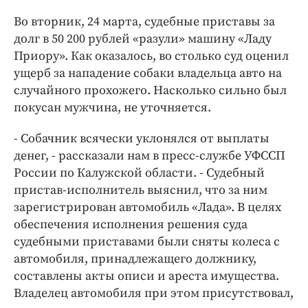
Интересное чтиво
Во вторник, 24 марта, судебные приставы за
Клиника года
долг в 50 200 рублей «разули» машину «Ладу
Бренд года
Приору». Как оказалось, во столько суд оценил
Работодатель года
ущерб за нападение собаки владельца авто на
случайного прохожего. Насколько сильно был
покусан мужчина, не уточняется.
- Собачник всячески уклонялся от выплаты
денег, - рассказали нам в пресс-службе УФССП
России по Калужской области. - Судебный
пристав-исполнитель выяснил, что за ним
зарегистрирован автомобиль «Лада». В целях
обеспечения исполнения решения суда
судебными приставами были сняты колеса с
автомобиля, принадлежащего должнику,
составлены акты описи и ареста имущества.
Владелец автомобиля при этом присутствовал,