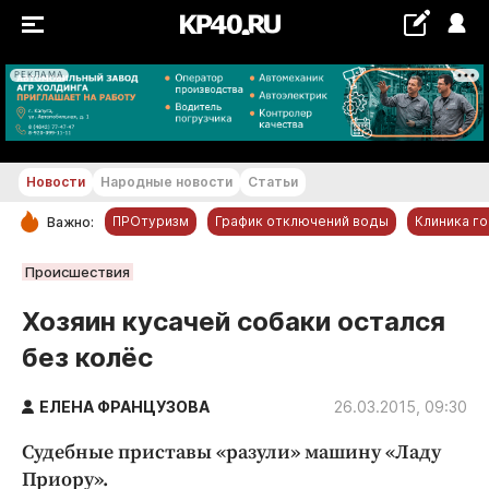
РЕКЛАМА
+30 °С
Новости
Народные новости
Статьи
ПРОтуризм
График отключений воды
Клиника г
Важно:
РУБРИКИ
Происшествия
Обнинск
Хозяин кусачей собаки остался
Новости компаний
без колёс
Статьи
Народные новости
ЕЛЕНА ФРАНЦУЗОВА
26.03.2015, 09:30
Авто и транспорт
Судебные приставы «разули» машину «Ладу
Благоустройство
Приору».