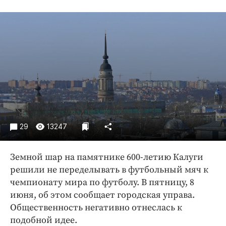
Криминал
Культура
Недвижимость и ЖКХ
Образование
Общество
Погода
Праздники
Происшествия
29
13247
Спорт
Экономика и бизнес
Земной шар на памятнике 600-летию Калуги
ПРОЕКТЫ
решили не переделывать в футбольный мяч к
чемпионату мира по футболу. В пятницу, 8
Блоги
июня, об этом сообщает городская управа.
Издания
Общественность негативно отнеслась к
Медиаперсона
подобной идее.