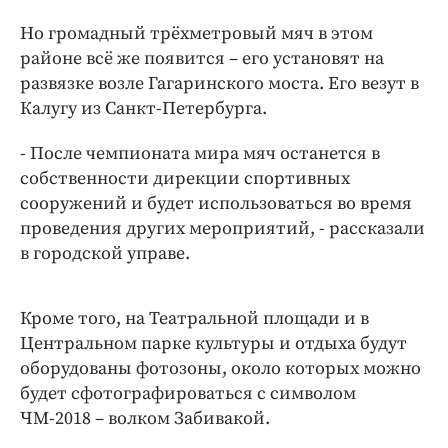
Интересное чтиво
Но громадный трёхметровый мяч в этом
Клиника года
районе всё же появится – его установят на
Бренд года
развязке возле Гагаринского моста. Его везут в
Работодатель года
Калугу из Санкт-Петербурга.
- После чемпионата мира мяч останется в
собственности дирекции спортивных
сооружений и будет использоваться во время
проведения других мероприятий, - рассказали
в городской управе.
Кроме того, на Театральной площади и в
Центральном парке культуры и отдыха будут
оборудованы фотозоны, около которых можно
будет сфотографироваться с символом
ЧМ-2018 – волком Забивакой.