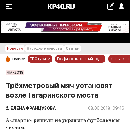
+28...+29 °С
РЕКЛАМА
Новости
Народные новости
Статьи
ПРОтуризм
График отключений воды
Клиника г
Важно:
РУБРИКИ
ЧМ-2018
Обнинск
Трёхметровый мяч установят
Новости компаний
возле Гагаринского моста
Статьи
Народные новости
ЕЛЕНА ФРАНЦУЗОВА
08.06.2018, 09:46
Авто и транспорт
А «шарик» решили не украшать футбольным
Благоустройство
чехлом.