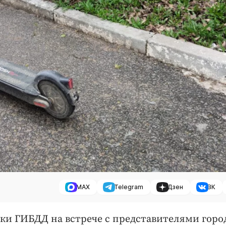
MAX
Telegram
Дзен
ВК
ки ГИБДД на встрече с представителями горо