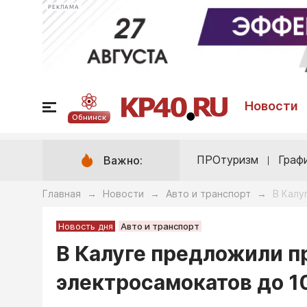
РЕКЛАМА
Новости
Обнинск
ПРОтуризм
Граф
Важно:
Главная
Новости
Авто и транспорт
В Калу
→
→
→
Новость дня
Авто и транспорт
В Калуге предложили п
электросамокатов до 1