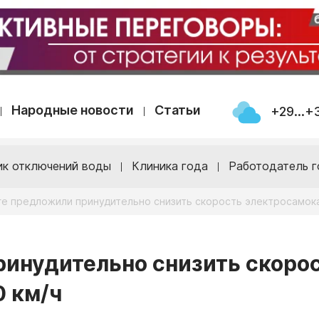
Народные новости
Статьи
+29...+
ик отключений воды
Клиника года
Работодатель г
ге предложили принудительно снизить скорость электросамока
ринудительно снизить скоро
0 км/ч