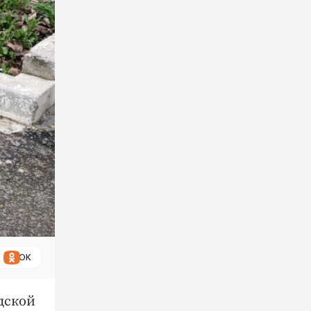
ОК
дской