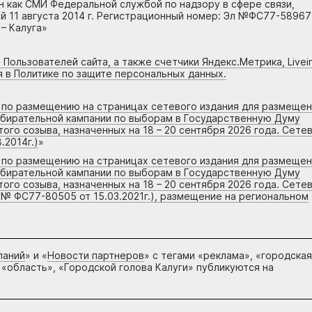
н как СМИ Федеральной службой по надзору в сфере связи,
 11 августа 2014 г. Регистрационный номер: Эл №ФС77-58967
– Калуга»
 Пользователей сайта, а также счетчики Яндекс.Метрика, Livein
я в Политике по защите персональных данных.
г по размещению на страницах сетевого издания для размеще
збирательной кампании по выборам в Государственную Думу
го созыва, назначенных на 18 – 20 сентября 2026 года. Сете
.2014г.)
»
г по размещению на страницах сетевого издания для размеще
збирательной кампании по выборам в Государственную Думу
го созыва, назначенных на 18 – 20 сентября 2026 года. Сете
 № ФС77-80505 от 15.03.2021г.), размещение на региональном
паний
» и «
Новости партнеров
» с тегами «реклама», «городская
 «область», «Городской голова Калуги» публикуются на