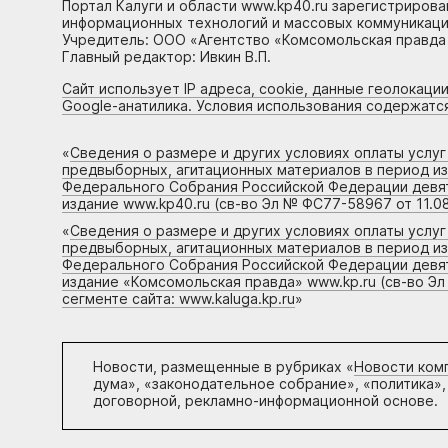
Портал Калуги и области www.kp40.ru зарегистрирова
информационных технологий и массовых коммуникаций
Учредитель: ООО «Агентство «Комсомольская правда 
Главный редактор: Ивкин В.П.
Сайт использует IP адреса, cookie, данные геолокации
Google-анатилика. Условия использования содержатс
«
Сведения о размере и других условиях оплаты услу
предвыборных, агитационных материалов в период и
Федерального Собрания Российской Федерации девято
издание www.kp40.ru (св-во Эл № ФС77-58967 от 11.08
«
Сведения о размере и других условиях оплаты услу
предвыборных, агитационных материалов в период и
Федерального Собрания Российской Федерации девято
издание «Комсомольская правда» www.kp.ru (св-во Эл
сегменте сайта: www.kaluga.kp.ru
»
Новости, размещенные в рубриках «
Новости ком
дума», «законодательное собрание», «политика»,
договорной, рекламно-информационной основе.