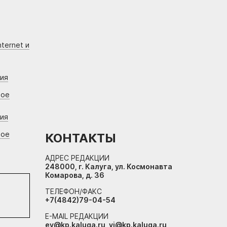
ternet и
ния
вое
ния
вое
КОНТАКТЫ
АДРЕС РЕДАКЦИИ
248000, г. Калуга, ул. Космонавта
Комарова, д. 36
ТЕЛЕФОН/ФАКС
+7(4842)79-04-54
E-MAIL РЕДАКЦИИ
ev@kp.kaluga.ru, vi@kp.kaluga.ru