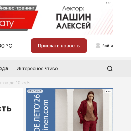
30 °С
Прислать новость
Войти
ода
Интересное чтиво
тов до 10 км/ч
РЕКЛАМА
сть