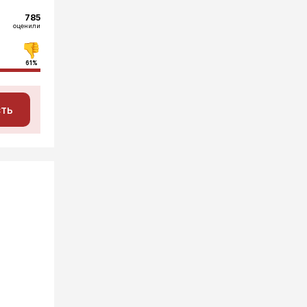
785
оценили
61%
сть