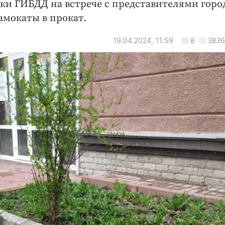
ки ГИБДД на встрече с представителями горо
амокаты в прокат.
19.04.2024, 11:59
8
3836