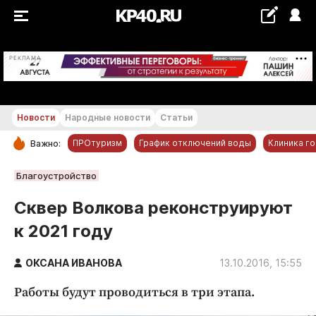
+18...+19 °С
РЕКЛАМА
Новости
Народные новости
Статьи
ПРОтуризм
График отключений воды
Клиника г
Важно:
РУБРИКИ
Благоустройство
Обнинск
Сквер Волкова реконструируют
Новости компаний
к 2021 году
Статьи
Народные новости
ОКСАНА ИВАНОВА
13.10.2016, 15:55
Авто и транспорт
Работы будут проводиться в три этапа.
Благоустройство