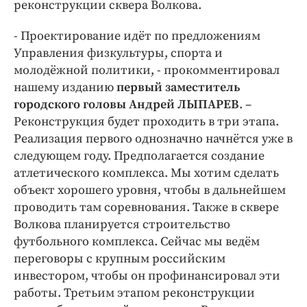
Интересное чтиво
реконструкции сквера Волкова.
Клиника года
- Проектирование идёт по предложениям
Бренд года
Управления физкультуры, спорта и
Работодатель года
молодёжной политики, - прокомментировал
нашему изданию
первый заместитель
городского головы Андрей ЛЫПАРЕВ
. –
Реконструкция будет проходить в три этапа.
Реализация первого однозначно начнётся уже в
следующем году. Предполагается создание
атлетического комплекса. Мы хотим сделать
объект хорошего уровня, чтобы в дальнейшем
проводить там соревнования. Также в сквере
Волкова планируется строительство
футбольного комплекса. Сейчас мы ведём
переговоры с крупным российским
инвестором, чтобы он профинансировал эти
работы. Третьим этапом реконструкции