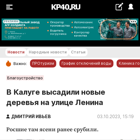
РЕКЛАМА
+24...+25 °С
Новости
Народные новости
Статьи
ПРОтуризм
График отключений воды
Клиника г
Важно:
РУБРИКИ
Благоустройство
Обнинск
В Калуге высадили новые
Новости компаний
деревья на улице Ленина
Статьи
Народные новости
ДМИТРИЙ ИВЬЕВ
03.10.2023, 15:19
Авто и транспорт
Росшие там ясени ранее срубили.
Благоустройство