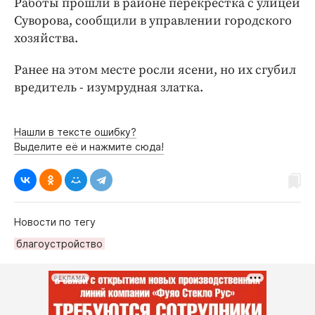
Работы прошли в районе перекрестка с улицей
Интересное чтиво
Суворова, сообщили в управлении городского
Клиника года
хозяйства.
Бренд года
Работодатель года
Ранее на этом месте росли ясени, но их сгубил
вредитель - изумрудная златка.
Нашли в тексте ошибку?
Выделите её и нажмите сюда!
Новости по тегу
благоустройство
РЕКЛАМА