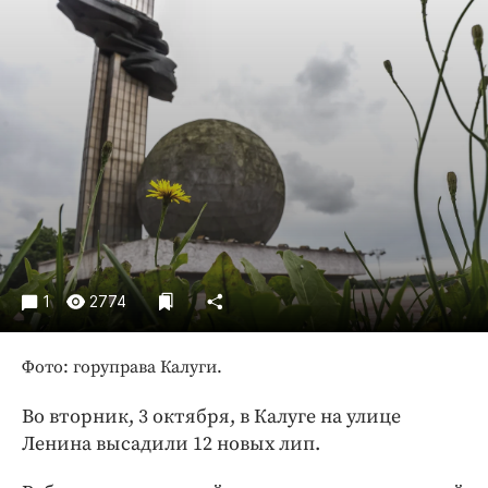
Криминал
Культура
Недвижимость и ЖКХ
Образование
Общество
Погода
Праздники
Происшествия
Спорт
1
2774
Экономика и бизнес
ПРОЕКТЫ
Фото: горуправа Калуги.
Блоги
Во вторник, 3 октября, в Калуге на улице
Издания
Ленина высадили 12 новых лип.
Медиаперсона