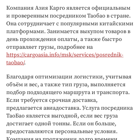
Интересное чтиво
Компания Азия Карго является официальным
Клиника года
и проверенным посредником Таобао в стране.
Бренд года
Она сотрудничает с популярными китайскими
Работодатель года
платформами. Занимается выкупом товаров в
день прохождения оплаты, а также быстро
отправляет грузы, подробнее на
https://cargoasia.info/msk/services/posrednik-
taobao/
.
Благодаря оптимизации логистики, учитывая
объём и вес, а также тип груза, выполняется
подбор подходящего маршрута и транспорта.
Если требуется срочная доставка,
предлагается авиадоставка. Услуга посредника
ТаоБао является выгодной, если вес груза
достигает одной тонны. Если он больше,
предоставляются персональные условия.
Компания на протяжении долго времени