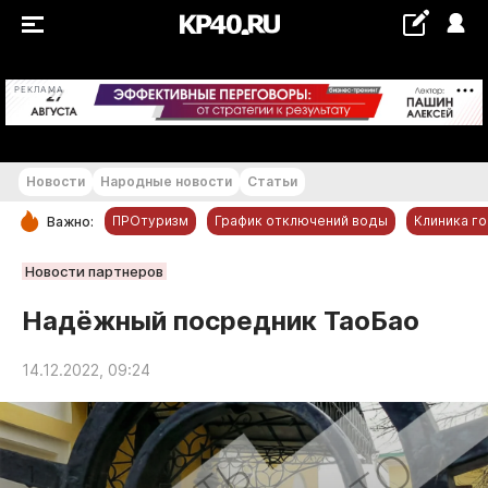
+19...+20 °С
РЕКЛАМА
Новости
Народные новости
Статьи
ПРОтуризм
График отключений воды
Клиника г
Важно:
РУБРИКИ
Новости партнеров
Обнинск
Надёжный посредник ТаоБао
Новости компаний
14.12.2022, 09:24
Статьи
Народные новости
Авто и транспорт
Благоустройство