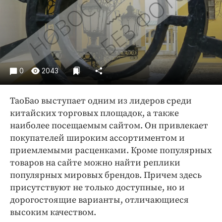
Криминал
Культура
Недвижимость и ЖКХ
Образование
Общество
0
2043
Погода
Праздники
ТаоБао выступает одним из лидеров среди
Происшествия
китайских торговых площадок, а также
наиболее посещаемым сайтом. Он привлекает
Спорт
покупателей широким ассортиментом и
Экономика и бизнес
приемлемыми расценками. Кроме популярных
ПРОЕКТЫ
товаров на сайте можно найти реплики
популярных мировых брендов. Причем здесь
Блоги
присутствуют не только доступные, но и
Издания
дорогостоящие варианты, отличающиеся
Медиаперсона
высоким качеством.