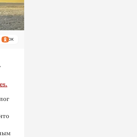
ОК
у
es.
лог
что
нным