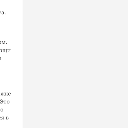
а.
ом.
мощи
и
ржке
 Это
то
я в