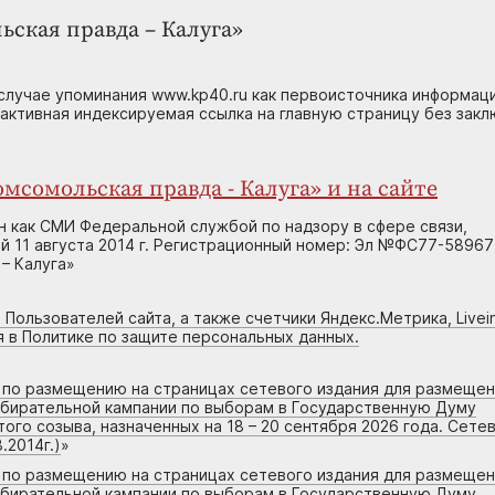
ьская правда – Калуга»
случае упоминания www.kp40.ru как первоисточника информаци
 активная индексируемая ссылка на главную страницу без зак
мсомольская правда - Калуга» и на сайте
н как СМИ Федеральной службой по надзору в сфере связи,
 11 августа 2014 г. Регистрационный номер: Эл №ФС77-58967
– Калуга»
 Пользователей сайта, а также счетчики Яндекс.Метрика, Livein
я в Политике по защите персональных данных.
г по размещению на страницах сетевого издания для размеще
збирательной кампании по выборам в Государственную Думу
го созыва, назначенных на 18 – 20 сентября 2026 года. Сете
.2014г.)
»
г по размещению на страницах сетевого издания для размеще
збирательной кампании по выборам в Государственную Думу