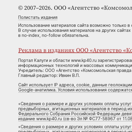
© 2007–2026. ООО «Агентство «Комсомол
Полистать издания
Использование материалов сайта возможно только в 
В случае использования материалов на других сайтах
в no-index, no-follow обязательна.
Реклама в изданиях ООО «Агентство «Ко
Портал Калуги и области www.kp40.ru зарегистрирова
информационных технологий и массовых коммуникаций
Учредитель: ООО «Агентство «Комсомольская правда 
Главный редактор: Ивкин В.П.
Сайт использует IP адреса, cookie, данные геолокации
Google-анатилика. Условия использования содержатс
«
Сведения о размере и других условиях оплаты услу
предвыборных, агитационных материалов в период и
Федерального Собрания Российской Федерации девято
издание www.kp40.ru (св-во Эл № ФС77-58967 от 11.08
«
Сведения о размере и других условиях оплаты услу
предвыборных, агитационных материалов в период и