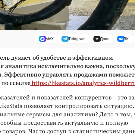
MAX
Telegram
Дзен
ВК
ь думает об удобстве и эффективном
я аналитика исключительно важна, поскольк
я. Эффективно управлять продажами поможет
 по ссылке
https://likestats.io/analytics-wildberri
азателей и показателей конкурентов – это за
LikeStats позволяет контролировать ситуацию.
иальные сервисы для аналитики? Дело в том, 
пособны предоставить актуальную и полную
товаров. Часто доступ к статистическим да