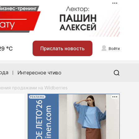
29 °С
Прислать новость
Войти
ода
Интересное чтиво
ления продажами на Wildberries
РЕКЛАМА