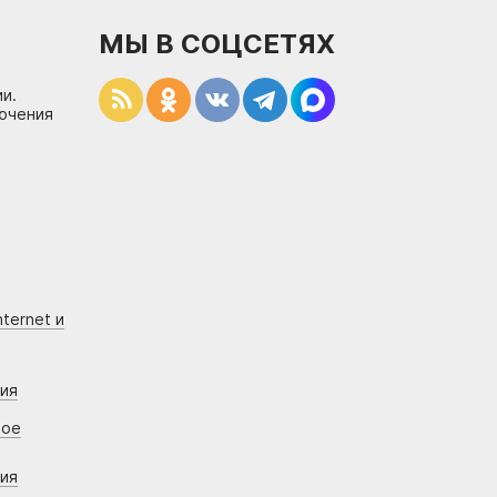
МЫ В СОЦСЕТЯХ
и.
лючения
ternet и
ния
вое
ния