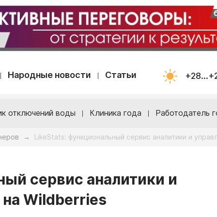
Народные новости
Статьи
+28...+
ик отключений воды
Клиника года
Работодатель г
неров
LikeStats: функциональный сервис аналитики и управ
→
ный сервис аналитики и
на Wildberries