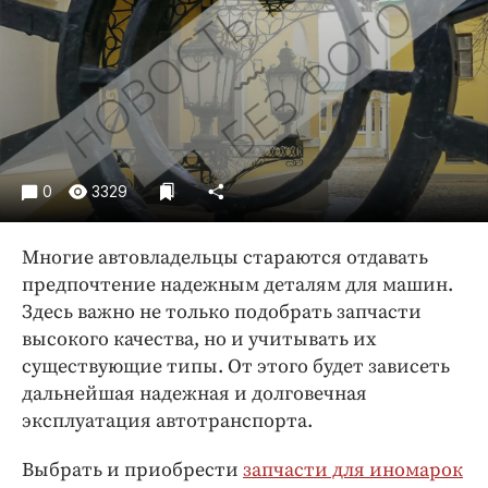
Криминал
Культура
Недвижимость и ЖКХ
Образование
Общество
Погода
0
3329
Праздники
Происшествия
Многие автовладельцы стараются отдавать
Спорт
предпочтение надежным деталям для машин.
Экономика и бизнес
Здесь важно не только подобрать запчасти
высокого качества, но и учитывать их
ПРОЕКТЫ
существующие типы. От этого будет зависеть
дальнейшая надежная и долговечная
Блоги
эксплуатация автотранспорта.
Издания
Медиаперсона
Выбрать и приобрести
запчасти для иномарок