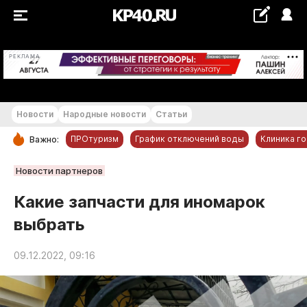
+16...+17 °С
РЕКЛАМА
Новости
Народные новости
Статьи
ПРОтуризм
График отключений воды
Клиника г
Важно:
РУБРИКИ
Новости партнеров
Обнинск
Какие запчасти для иномарок
Новости компаний
выбрать
Статьи
Народные новости
09.12.2022, 09:16
Авто и транспорт
Благоустройство