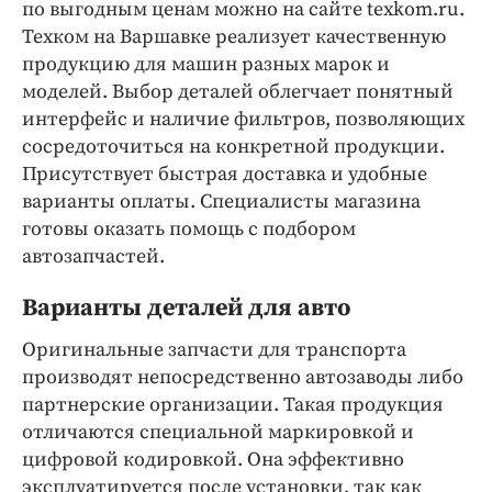
Интересное чтиво
по выгодным ценам можно на сайте texkom.ru.
Техком на Варшавке реализует качественную
Клиника года
продукцию для машин разных марок и
Бренд года
моделей. Выбор деталей облегчает понятный
Работодатель года
интерфейс и наличие фильтров, позволяющих
сосредоточиться на конкретной продукции.
Присутствует быстрая доставка и удобные
варианты оплаты. Специалисты магазина
готовы оказать помощь с подбором
автозапчастей.
Варианты деталей для авто
Оригинальные запчасти для транспорта
производят непосредственно автозаводы либо
партнерские организации. Такая продукция
отличаются специальной маркировкой и
цифровой кодировкой. Она эффективно
эксплуатируется после установки, так как